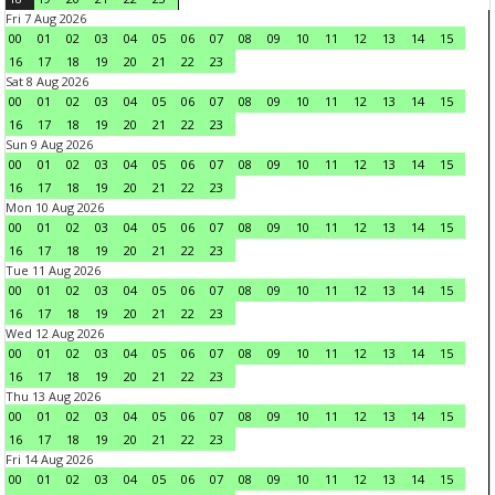
Fri 7 Aug 2026
00
01
02
03
04
05
06
07
08
09
10
11
12
13
14
15
16
17
18
19
20
21
22
23
Sat 8 Aug 2026
00
01
02
03
04
05
06
07
08
09
10
11
12
13
14
15
16
17
18
19
20
21
22
23
Sun 9 Aug 2026
00
01
02
03
04
05
06
07
08
09
10
11
12
13
14
15
16
17
18
19
20
21
22
23
Mon 10 Aug 2026
00
01
02
03
04
05
06
07
08
09
10
11
12
13
14
15
16
17
18
19
20
21
22
23
Tue 11 Aug 2026
00
01
02
03
04
05
06
07
08
09
10
11
12
13
14
15
16
17
18
19
20
21
22
23
Wed 12 Aug 2026
00
01
02
03
04
05
06
07
08
09
10
11
12
13
14
15
16
17
18
19
20
21
22
23
Thu 13 Aug 2026
00
01
02
03
04
05
06
07
08
09
10
11
12
13
14
15
16
17
18
19
20
21
22
23
Fri 14 Aug 2026
00
01
02
03
04
05
06
07
08
09
10
11
12
13
14
15