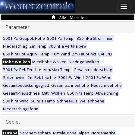
Toggle
naviga
Alle Modelle
Parameter
500 hPa Geopot. Höhe
850 hPa Temp.
850 hPa Stromlinien
Niederschlag
2m Temp
700 hPa Vertikalbew
850 hPa Pot. Äquiv. Temp
10m Wind
2m Taupunkt
CAPE/LI
Hohe Wolken
Mittelhohe Wolken
Niedrige Wolken
700 hPa Rel. Feuchte
Min/Max Temp.
Gesamtniederschlag
Spitzenwind
2m Rel. feuchte
300 hPa Wind
200 hPa Wind
Gesamtbedeckungsgrad
Gesamtschneehöhe
Neuschneehöhe
Gesamt-Neuschnee
Mittl. Wolken
850 hPa Temp. Abweichung
500 hPa Wind
50 hPa Temp
Schnee/Eis
Wellenhoehe
Niederschlagsform
Gebiet
Europa
Nordhemisphäre
Mitteleuropa
Alpen
Nordamerika