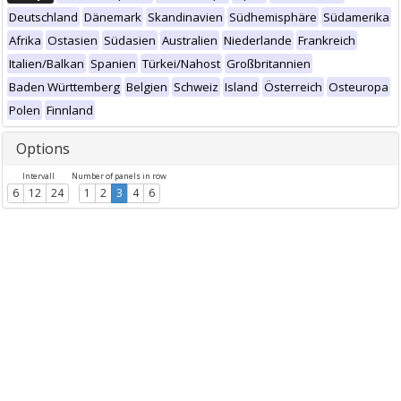
Deutschland
Dänemark
Skandinavien
Südhemisphäre
Südamerika
Afrika
Ostasien
Südasien
Australien
Niederlande
Frankreich
Italien/Balkan
Spanien
Türkei/Nahost
Großbritannien
Baden Württemberg
Belgien
Schweiz
Island
Österreich
Osteuropa
Polen
Finnland
Options
Intervall
Number of panels in row
6
12
24
1
2
3
4
6