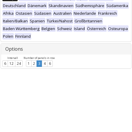
Deutschland
Dänemark
Skandinavien
Südhemisphäre
Südamerika
Afrika
Ostasien
Südasien
Australien
Niederlande
Frankreich
Italien/Balkan
Spanien
Türkei/Nahost
Großbritannien
Baden Württemberg
Belgien
Schweiz
Island
Österreich
Osteuropa
Polen
Finnland
Options
Intervall
Number of panels in row
6
12
24
1
2
3
4
6