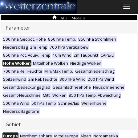
Toggle
naviga
Alle Modelle
Parameter
500 hPa Geopot. Höhe
850 hPa Temp.
850 hPa Stromlinien
Niederschlag
2m Temp
700 hPa Vertikalbew
850 hPa Pot. Äquiv. Temp
10m Wind
2m Taupunkt
CAPE/LI
Hohe Wolken
Mittelhohe Wolken
Niedrige Wolken
700 hPa Rel. Feuchte
Min/Max Temp.
Gesamtniederschlag
Spitzenwind
2m Rel. feuchte
300 hPa Wind
200 hPa Wind
Gesamtbedeckungsgrad
Gesamtschneehöhe
Neuschneehöhe
Gesamt-Neuschnee
Mittl. Wolken
850 hPa Temp. Abweichung
500 hPa Wind
50 hPa Temp
Schnee/Eis
Wellenhoehe
Niederschlagsform
Gebiet
Europa
Nordhemisphäre
Mitteleuropa
Alpen
Nordamerika