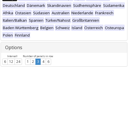
Deutschland
Dänemark
Skandinavien
Südhemisphäre
Südamerika
Afrika
Ostasien
Südasien
Australien
Niederlande
Frankreich
Italien/Balkan
Spanien
Türkei/Nahost
Großbritannien
Baden Württemberg
Belgien
Schweiz
Island
Österreich
Osteuropa
Polen
Finnland
Options
Intervall
Number of panels in row
6
12
24
1
2
3
4
6