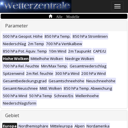
Toggle
naviga
Alle Modelle
Parameter
500 hPa Geopot. Höhe
850 hPa Temp.
850 hPa Stromlinien
Niederschlag
2m Temp
700 hPa Vertikalbew
850 hPa Pot. Äquiv. Temp
10m Wind
2m Taupunkt
CAPE/LI
Hohe Wolken
Mittelhohe Wolken
Niedrige Wolken
700 hPa Rel. Feuchte
Min/Max Temp.
Gesamtniederschlag
Spitzenwind
2m Rel. feuchte
300 hPa Wind
200 hPa Wind
Gesamtbedeckungsgrad
Gesamtschneehöhe
Neuschneehöhe
Gesamt-Neuschnee
Mittl. Wolken
850 hPa Temp. Abweichung
500 hPa Wind
50 hPa Temp
Schnee/Eis
Wellenhoehe
Niederschlagsform
Gebiet
Europa
Nordhemisphäre
Mitteleuropa
Alpen
Nordamerika