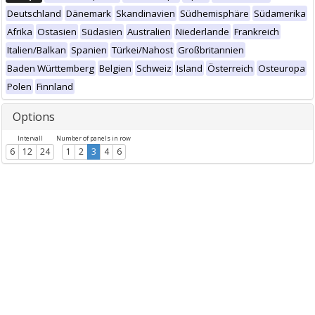
Deutschland
Dänemark
Skandinavien
Südhemisphäre
Südamerika
Afrika
Ostasien
Südasien
Australien
Niederlande
Frankreich
Italien/Balkan
Spanien
Türkei/Nahost
Großbritannien
Baden Württemberg
Belgien
Schweiz
Island
Österreich
Osteuropa
Polen
Finnland
Options
Intervall
Number of panels in row
6
12
24
1
2
3
4
6