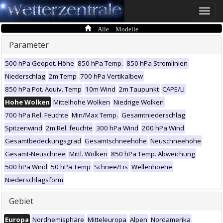
Toggle
naviga
Alle Modelle
Parameter
500 hPa Geopot. Höhe
850 hPa Temp.
850 hPa Stromlinien
Niederschlag
2m Temp
700 hPa Vertikalbew
850 hPa Pot. Äquiv. Temp
10m Wind
2m Taupunkt
CAPE/LI
Hohe Wolken
Mittelhohe Wolken
Niedrige Wolken
700 hPa Rel. Feuchte
Min/Max Temp.
Gesamtniederschlag
Spitzenwind
2m Rel. feuchte
300 hPa Wind
200 hPa Wind
Gesamtbedeckungsgrad
Gesamtschneehöhe
Neuschneehöhe
Gesamt-Neuschnee
Mittl. Wolken
850 hPa Temp. Abweichung
500 hPa Wind
50 hPa Temp
Schnee/Eis
Wellenhoehe
Niederschlagsform
Gebiet
Europa
Nordhemisphäre
Mitteleuropa
Alpen
Nordamerika