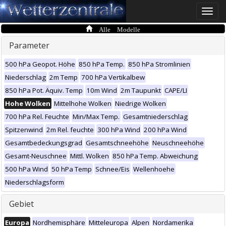
Toggle
naviga
Alle Modelle
Parameter
500 hPa Geopot. Höhe
850 hPa Temp.
850 hPa Stromlinien
Niederschlag
2m Temp
700 hPa Vertikalbew
850 hPa Pot. Äquiv. Temp
10m Wind
2m Taupunkt
CAPE/LI
Hohe Wolken
Mittelhohe Wolken
Niedrige Wolken
700 hPa Rel. Feuchte
Min/Max Temp.
Gesamtniederschlag
Spitzenwind
2m Rel. feuchte
300 hPa Wind
200 hPa Wind
Gesamtbedeckungsgrad
Gesamtschneehöhe
Neuschneehöhe
Gesamt-Neuschnee
Mittl. Wolken
850 hPa Temp. Abweichung
500 hPa Wind
50 hPa Temp
Schnee/Eis
Wellenhoehe
Niederschlagsform
Gebiet
Europa
Nordhemisphäre
Mitteleuropa
Alpen
Nordamerika