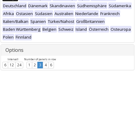
Deutschland
Dänemark
Skandinavien
Südhemisphäre
Südamerika
Afrika
Ostasien
Südasien
Australien
Niederlande
Frankreich
Italien/Balkan
Spanien
Türkei/Nahost
Großbritannien
Baden Württemberg
Belgien
Schweiz
Island
Österreich
Osteuropa
Polen
Finnland
Options
Intervall
Number of panels in row
6
12
24
1
2
3
4
6