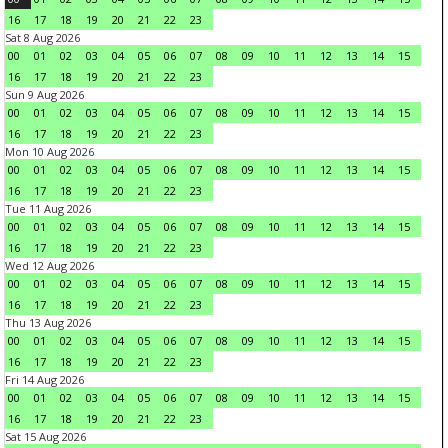
16
17
18
19
20
21
22
23
Sat 8 Aug 2026
00
01
02
03
04
05
06
07
08
09
10
11
12
13
14
15
16
17
18
19
20
21
22
23
Sun 9 Aug 2026
00
01
02
03
04
05
06
07
08
09
10
11
12
13
14
15
16
17
18
19
20
21
22
23
Mon 10 Aug 2026
00
01
02
03
04
05
06
07
08
09
10
11
12
13
14
15
16
17
18
19
20
21
22
23
Tue 11 Aug 2026
00
01
02
03
04
05
06
07
08
09
10
11
12
13
14
15
16
17
18
19
20
21
22
23
Wed 12 Aug 2026
00
01
02
03
04
05
06
07
08
09
10
11
12
13
14
15
16
17
18
19
20
21
22
23
Thu 13 Aug 2026
00
01
02
03
04
05
06
07
08
09
10
11
12
13
14
15
16
17
18
19
20
21
22
23
Fri 14 Aug 2026
00
01
02
03
04
05
06
07
08
09
10
11
12
13
14
15
16
17
18
19
20
21
22
23
Sat 15 Aug 2026