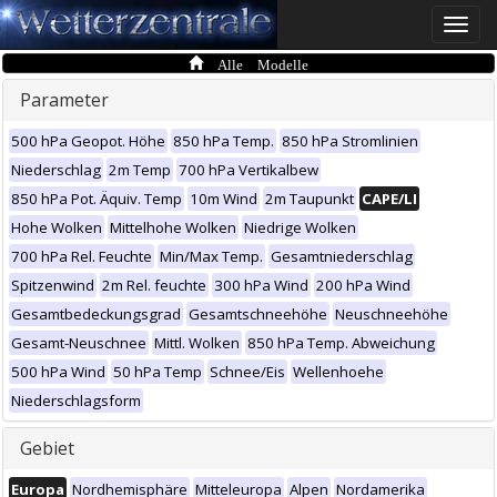
Toggle
naviga
Alle Modelle
Parameter
500 hPa Geopot. Höhe
850 hPa Temp.
850 hPa Stromlinien
Niederschlag
2m Temp
700 hPa Vertikalbew
850 hPa Pot. Äquiv. Temp
10m Wind
2m Taupunkt
CAPE/LI
Hohe Wolken
Mittelhohe Wolken
Niedrige Wolken
700 hPa Rel. Feuchte
Min/Max Temp.
Gesamtniederschlag
Spitzenwind
2m Rel. feuchte
300 hPa Wind
200 hPa Wind
Gesamtbedeckungsgrad
Gesamtschneehöhe
Neuschneehöhe
Gesamt-Neuschnee
Mittl. Wolken
850 hPa Temp. Abweichung
500 hPa Wind
50 hPa Temp
Schnee/Eis
Wellenhoehe
Niederschlagsform
Gebiet
Europa
Nordhemisphäre
Mitteleuropa
Alpen
Nordamerika