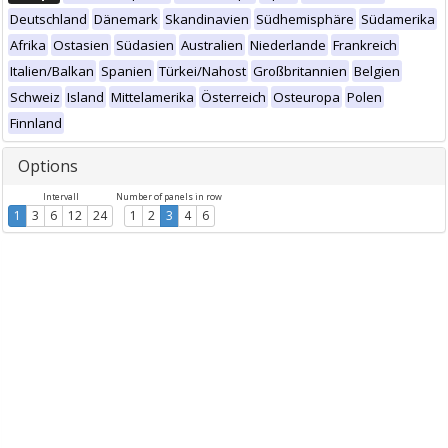
Deutschland
Dänemark
Skandinavien
Südhemisphäre
Südamerika
Afrika
Ostasien
Südasien
Australien
Niederlande
Frankreich
Italien/Balkan
Spanien
Türkei/Nahost
Großbritannien
Belgien
Schweiz
Island
Mittelamerika
Österreich
Osteuropa
Polen
Finnland
Options
Intervall
Number of panels in row
1
3
6
12
24
1
2
3
4
6