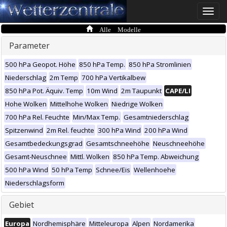
Toggle
naviga
Alle Modelle
Parameter
500 hPa Geopot. Höhe
850 hPa Temp.
850 hPa Stromlinien
Niederschlag
2m Temp
700 hPa Vertikalbew
850 hPa Pot. Äquiv. Temp
10m Wind
2m Taupunkt
CAPE/LI
Hohe Wolken
Mittelhohe Wolken
Niedrige Wolken
700 hPa Rel. Feuchte
Min/Max Temp.
Gesamtniederschlag
Spitzenwind
2m Rel. feuchte
300 hPa Wind
200 hPa Wind
Gesamtbedeckungsgrad
Gesamtschneehöhe
Neuschneehöhe
Gesamt-Neuschnee
Mittl. Wolken
850 hPa Temp. Abweichung
500 hPa Wind
50 hPa Temp
Schnee/Eis
Wellenhoehe
Niederschlagsform
Gebiet
Europa
Nordhemisphäre
Mitteleuropa
Alpen
Nordamerika