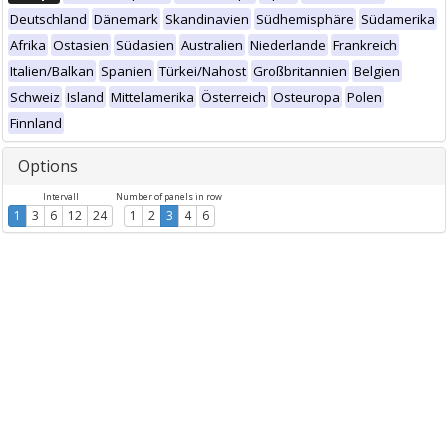
Deutschland
Dänemark
Skandinavien
Südhemisphäre
Südamerika
Afrika
Ostasien
Südasien
Australien
Niederlande
Frankreich
Italien/Balkan
Spanien
Türkei/Nahost
Großbritannien
Belgien
Schweiz
Island
Mittelamerika
Österreich
Osteuropa
Polen
Finnland
Options
Intervall
Number of panels in row
1
3
6
12
24
1
2
3
4
6