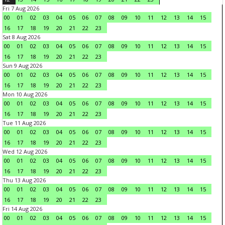
Fri 7 Aug 2026
00
01
02
03
04
05
06
07
08
09
10
11
12
13
14
15
16
17
18
19
20
21
22
23
Sat 8 Aug 2026
00
01
02
03
04
05
06
07
08
09
10
11
12
13
14
15
16
17
18
19
20
21
22
23
Sun 9 Aug 2026
00
01
02
03
04
05
06
07
08
09
10
11
12
13
14
15
16
17
18
19
20
21
22
23
Mon 10 Aug 2026
00
01
02
03
04
05
06
07
08
09
10
11
12
13
14
15
16
17
18
19
20
21
22
23
Tue 11 Aug 2026
00
01
02
03
04
05
06
07
08
09
10
11
12
13
14
15
16
17
18
19
20
21
22
23
Wed 12 Aug 2026
00
01
02
03
04
05
06
07
08
09
10
11
12
13
14
15
16
17
18
19
20
21
22
23
Thu 13 Aug 2026
00
01
02
03
04
05
06
07
08
09
10
11
12
13
14
15
16
17
18
19
20
21
22
23
Fri 14 Aug 2026
00
01
02
03
04
05
06
07
08
09
10
11
12
13
14
15