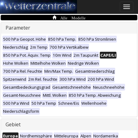
Toggle
naviga
Alle Modelle
Parameter
500 hPa Geopot. Höhe
850 hPa Temp.
850 hPa Stromlinien
Niederschlag
2m Temp
700 hPa Vertikalbew
850 hPa Pot. Äquiv. Temp
10m Wind
2m Taupunkt
CAPE/LI
Hohe Wolken
Mittelhohe Wolken
Niedrige Wolken
700 hPa Rel. Feuchte
Min/Max Temp.
Gesamtniederschlag
Spitzenwind
2m Rel. feuchte
300 hPa Wind
200 hPa Wind
Gesamtbedeckungsgrad
Gesamtschneehöhe
Neuschneehöhe
Gesamt-Neuschnee
Mittl. Wolken
850 hPa Temp. Abweichung
500 hPa Wind
50 hPa Temp
Schnee/Eis
Wellenhoehe
Niederschlagsform
Gebiet
Europa
Nordhemisphäre
Mitteleuropa
Alpen
Nordamerika