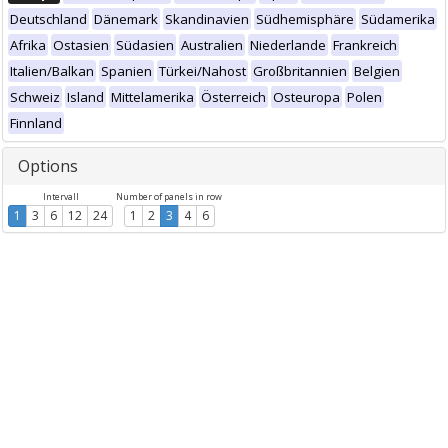
Deutschland
Dänemark
Skandinavien
Südhemisphäre
Südamerika
Afrika
Ostasien
Südasien
Australien
Niederlande
Frankreich
Italien/Balkan
Spanien
Türkei/Nahost
Großbritannien
Belgien
Schweiz
Island
Mittelamerika
Österreich
Osteuropa
Polen
Finnland
Options
Intervall
Number of panels in row
1
3
6
12
24
1
2
3
4
6