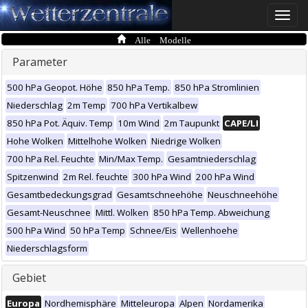
Toggle
naviga
Alle Modelle
Parameter
500 hPa Geopot. Höhe
850 hPa Temp.
850 hPa Stromlinien
Niederschlag
2m Temp
700 hPa Vertikalbew
850 hPa Pot. Äquiv. Temp
10m Wind
2m Taupunkt
CAPE/LI
Hohe Wolken
Mittelhohe Wolken
Niedrige Wolken
700 hPa Rel. Feuchte
Min/Max Temp.
Gesamtniederschlag
Spitzenwind
2m Rel. feuchte
300 hPa Wind
200 hPa Wind
Gesamtbedeckungsgrad
Gesamtschneehöhe
Neuschneehöhe
Gesamt-Neuschnee
Mittl. Wolken
850 hPa Temp. Abweichung
500 hPa Wind
50 hPa Temp
Schnee/Eis
Wellenhoehe
Niederschlagsform
Gebiet
Europa
Nordhemisphäre
Mitteleuropa
Alpen
Nordamerika