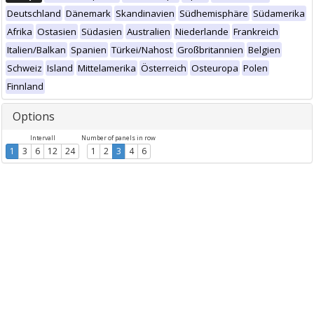
Deutschland
Dänemark
Skandinavien
Südhemisphäre
Südamerika
Afrika
Ostasien
Südasien
Australien
Niederlande
Frankreich
Italien/Balkan
Spanien
Türkei/Nahost
Großbritannien
Belgien
Schweiz
Island
Mittelamerika
Österreich
Osteuropa
Polen
Finnland
Options
Intervall
Number of panels in row
1
3
6
12
24
1
2
3
4
6