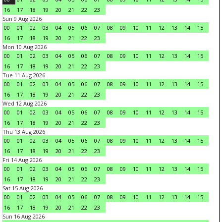
16
17
18
19
20
21
22
23
Sun 9 Aug 2026
00
01
02
03
04
05
06
07
08
09
10
11
12
13
14
15
16
17
18
19
20
21
22
23
Mon 10 Aug 2026
00
01
02
03
04
05
06
07
08
09
10
11
12
13
14
15
16
17
18
19
20
21
22
23
Tue 11 Aug 2026
00
01
02
03
04
05
06
07
08
09
10
11
12
13
14
15
16
17
18
19
20
21
22
23
Wed 12 Aug 2026
00
01
02
03
04
05
06
07
08
09
10
11
12
13
14
15
16
17
18
19
20
21
22
23
Thu 13 Aug 2026
00
01
02
03
04
05
06
07
08
09
10
11
12
13
14
15
16
17
18
19
20
21
22
23
Fri 14 Aug 2026
00
01
02
03
04
05
06
07
08
09
10
11
12
13
14
15
16
17
18
19
20
21
22
23
Sat 15 Aug 2026
00
01
02
03
04
05
06
07
08
09
10
11
12
13
14
15
16
17
18
19
20
21
22
23
Sun 16 Aug 2026