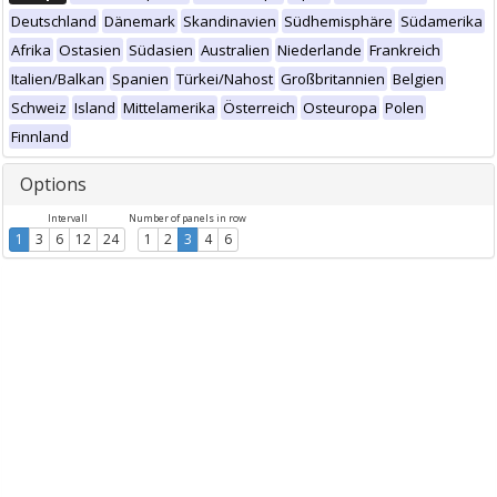
Deutschland
Dänemark
Skandinavien
Südhemisphäre
Südamerika
Afrika
Ostasien
Südasien
Australien
Niederlande
Frankreich
Italien/Balkan
Spanien
Türkei/Nahost
Großbritannien
Belgien
Schweiz
Island
Mittelamerika
Österreich
Osteuropa
Polen
Finnland
Options
Intervall
Number of panels in row
1
3
6
12
24
1
2
3
4
6