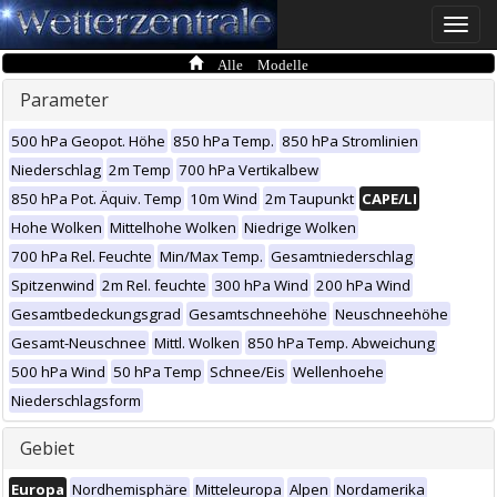
Toggle
naviga
Alle Modelle
Parameter
500 hPa Geopot. Höhe
850 hPa Temp.
850 hPa Stromlinien
Niederschlag
2m Temp
700 hPa Vertikalbew
850 hPa Pot. Äquiv. Temp
10m Wind
2m Taupunkt
CAPE/LI
Hohe Wolken
Mittelhohe Wolken
Niedrige Wolken
700 hPa Rel. Feuchte
Min/Max Temp.
Gesamtniederschlag
Spitzenwind
2m Rel. feuchte
300 hPa Wind
200 hPa Wind
Gesamtbedeckungsgrad
Gesamtschneehöhe
Neuschneehöhe
Gesamt-Neuschnee
Mittl. Wolken
850 hPa Temp. Abweichung
500 hPa Wind
50 hPa Temp
Schnee/Eis
Wellenhoehe
Niederschlagsform
Gebiet
Europa
Nordhemisphäre
Mitteleuropa
Alpen
Nordamerika