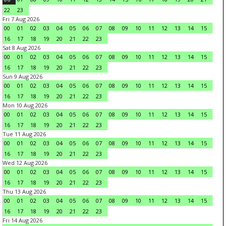
22
23
Fri 7 Aug 2026
00
01
02
03
04
05
06
07
08
09
10
11
12
13
14
15
16
17
18
19
20
21
22
23
Sat 8 Aug 2026
00
01
02
03
04
05
06
07
08
09
10
11
12
13
14
15
16
17
18
19
20
21
22
23
Sun 9 Aug 2026
00
01
02
03
04
05
06
07
08
09
10
11
12
13
14
15
16
17
18
19
20
21
22
23
Mon 10 Aug 2026
00
01
02
03
04
05
06
07
08
09
10
11
12
13
14
15
16
17
18
19
20
21
22
23
Tue 11 Aug 2026
00
01
02
03
04
05
06
07
08
09
10
11
12
13
14
15
16
17
18
19
20
21
22
23
Wed 12 Aug 2026
00
01
02
03
04
05
06
07
08
09
10
11
12
13
14
15
16
17
18
19
20
21
22
23
Thu 13 Aug 2026
00
01
02
03
04
05
06
07
08
09
10
11
12
13
14
15
16
17
18
19
20
21
22
23
Fri 14 Aug 2026