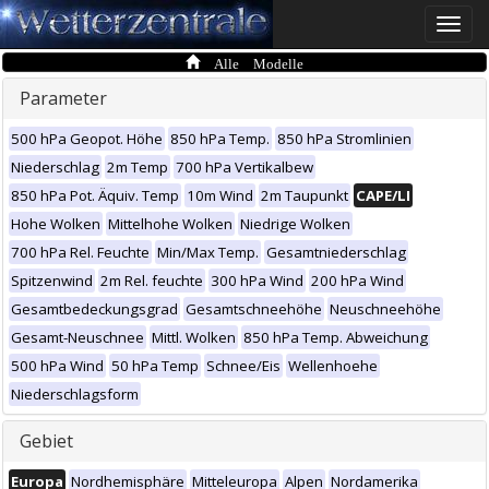
Toggle
naviga
Alle Modelle
Parameter
500 hPa Geopot. Höhe
850 hPa Temp.
850 hPa Stromlinien
Niederschlag
2m Temp
700 hPa Vertikalbew
850 hPa Pot. Äquiv. Temp
10m Wind
2m Taupunkt
CAPE/LI
Hohe Wolken
Mittelhohe Wolken
Niedrige Wolken
700 hPa Rel. Feuchte
Min/Max Temp.
Gesamtniederschlag
Spitzenwind
2m Rel. feuchte
300 hPa Wind
200 hPa Wind
Gesamtbedeckungsgrad
Gesamtschneehöhe
Neuschneehöhe
Gesamt-Neuschnee
Mittl. Wolken
850 hPa Temp. Abweichung
500 hPa Wind
50 hPa Temp
Schnee/Eis
Wellenhoehe
Niederschlagsform
Gebiet
Europa
Nordhemisphäre
Mitteleuropa
Alpen
Nordamerika