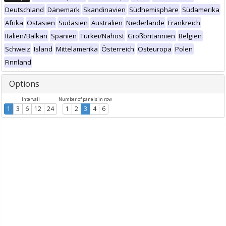
Deutschland
Dänemark
Skandinavien
Südhemisphäre
Südamerika
Afrika
Ostasien
Südasien
Australien
Niederlande
Frankreich
Italien/Balkan
Spanien
Türkei/Nahost
Großbritannien
Belgien
Schweiz
Island
Mittelamerika
Österreich
Osteuropa
Polen
Finnland
Options
Intervall
Number of panels in row
1
3
6
12
24
1
2
3
4
6