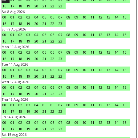
16
17
18
19
20
21
22
23
Sat 8 Aug 2026
00
01
02
03
04
05
06
07
08
09
10
11
12
13
14
15
16
17
18
19
20
21
22
23
Sun 9 Aug 2026
00
01
02
03
04
05
06
07
08
09
10
11
12
13
14
15
16
17
18
19
20
21
22
23
Mon 10 Aug 2026
00
01
02
03
04
05
06
07
08
09
10
11
12
13
14
15
16
17
18
19
20
21
22
23
Tue 11 Aug 2026
00
01
02
03
04
05
06
07
08
09
10
11
12
13
14
15
16
17
18
19
20
21
22
23
Wed 12 Aug 2026
00
01
02
03
04
05
06
07
08
09
10
11
12
13
14
15
16
17
18
19
20
21
22
23
Thu 13 Aug 2026
00
01
02
03
04
05
06
07
08
09
10
11
12
13
14
15
16
17
18
19
20
21
22
23
Fri 14 Aug 2026
00
01
02
03
04
05
06
07
08
09
10
11
12
13
14
15
16
17
18
19
20
21
22
23
Sat 15 Aug 2026