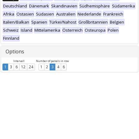
Deutschland
Dänemark
Skandinavien
Südhemisphäre
Südamerika
Afrika
Ostasien
Südasien
Australien
Niederlande
Frankreich
Italien/Balkan
Spanien
Türkei/Nahost
Großbritannien
Belgien
Schweiz
Island
Mittelamerika
Österreich
Osteuropa
Polen
Finnland
Options
Intervall
Number of panels in row
1
3
6
12
24
1
2
3
4
6