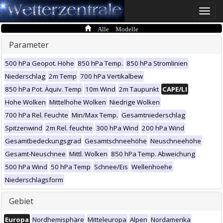
Toggle
naviga
Alle Modelle
Parameter
500 hPa Geopot. Höhe
850 hPa Temp.
850 hPa Stromlinien
Niederschlag
2m Temp
700 hPa Vertikalbew
850 hPa Pot. Äquiv. Temp
10m Wind
2m Taupunkt
CAPE/LI
Hohe Wolken
Mittelhohe Wolken
Niedrige Wolken
700 hPa Rel. Feuchte
Min/Max Temp.
Gesamtniederschlag
Spitzenwind
2m Rel. feuchte
300 hPa Wind
200 hPa Wind
Gesamtbedeckungsgrad
Gesamtschneehöhe
Neuschneehöhe
Gesamt-Neuschnee
Mittl. Wolken
850 hPa Temp. Abweichung
500 hPa Wind
50 hPa Temp
Schnee/Eis
Wellenhoehe
Niederschlagsform
Gebiet
Europa
Nordhemisphäre
Mitteleuropa
Alpen
Nordamerika