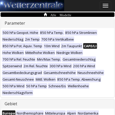
Toggle
naviga
Alle Modelle
Parameter
500 hPa Geopot. Höhe
850 hPa Temp.
850 hPa Stromlinien
Niederschlag
2m Temp
700 hPa Vertikalbew
850 hPa Pot. Äquiv. Temp
10m Wind
2m Taupunkt
CAPE/LI
Hohe Wolken
Mittelhohe Wolken
Niedrige Wolken
700 hPa Rel. Feuchte
Min/Max Temp.
Gesamtniederschlag
Spitzenwind
2m Rel. feuchte
300 hPa Wind
200 hPa Wind
Gesamtbedeckungsgrad
Gesamtschneehöhe
Neuschneehöhe
Gesamt-Neuschnee
Mittl. Wolken
850 hPa Temp. Abweichung
500 hPa Wind
50 hPa Temp
Schnee/Eis
Wellenhoehe
Niederschlagsform
Gebiet
Europa
Nordhemisphäre
Mitteleuropa
Alpen
Nordamerika