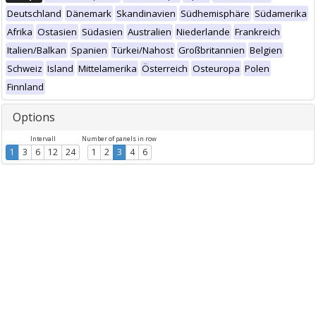
Deutschland
Dänemark
Skandinavien
Südhemisphäre
Südamerika
Afrika
Ostasien
Südasien
Australien
Niederlande
Frankreich
Italien/Balkan
Spanien
Türkei/Nahost
Großbritannien
Belgien
Schweiz
Island
Mittelamerika
Österreich
Osteuropa
Polen
Finnland
Options
Intervall
Number of panels in row
1
3
6
12
24
1
2
3
4
6