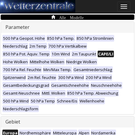
Toggle
naviga
Alle Modelle
Parameter
500 hPa Geopot. Höhe
850 hPa Temp.
850 hPa Stromlinien
Niederschlag
2m Temp
700 hPa Vertikalbew
850 hPa Pot. Äquiv. Temp
10m Wind
2m Taupunkt
CAPE/LI
Hohe Wolken
Mittelhohe Wolken
Niedrige Wolken
700 hPa Rel. Feuchte
Min/Max Temp.
Gesamtniederschlag
Spitzenwind
2m Rel. feuchte
300 hPa Wind
200 hPa Wind
Gesamtbedeckungsgrad
Gesamtschneehöhe
Neuschneehöhe
Gesamt-Neuschnee
Mittl. Wolken
850 hPa Temp. Abweichung
500 hPa Wind
50 hPa Temp
Schnee/Eis
Wellenhoehe
Niederschlagsform
Gebiet
Europa
Nordhemisphäre
Mitteleuropa
Alpen
Nordamerika