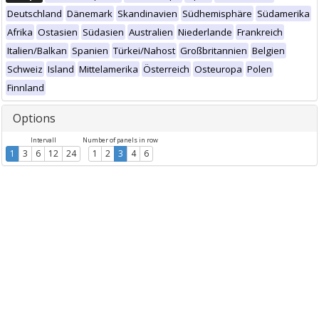
Deutschland
Dänemark
Skandinavien
Südhemisphäre
Südamerika
Afrika
Ostasien
Südasien
Australien
Niederlande
Frankreich
Italien/Balkan
Spanien
Türkei/Nahost
Großbritannien
Belgien
Schweiz
Island
Mittelamerika
Österreich
Osteuropa
Polen
Finnland
Options
Intervall
Number of panels in row
1
3
6
12
24
1
2
3
4
6