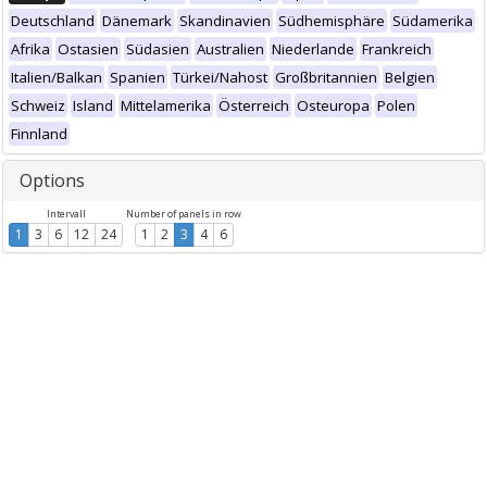
Deutschland
Dänemark
Skandinavien
Südhemisphäre
Südamerika
Afrika
Ostasien
Südasien
Australien
Niederlande
Frankreich
Italien/Balkan
Spanien
Türkei/Nahost
Großbritannien
Belgien
Schweiz
Island
Mittelamerika
Österreich
Osteuropa
Polen
Finnland
Options
Intervall
Number of panels in row
1
3
6
12
24
1
2
3
4
6