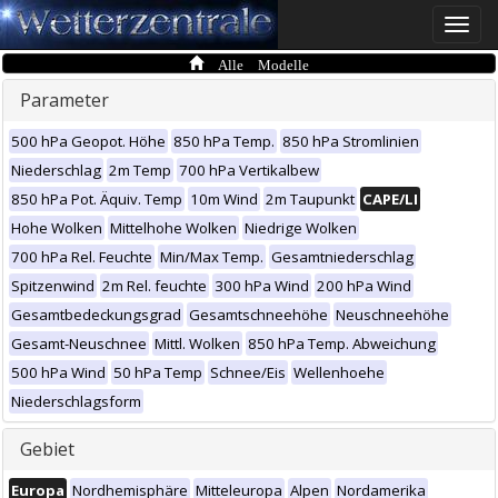
Toggle
naviga
Alle Modelle
Parameter
500 hPa Geopot. Höhe
850 hPa Temp.
850 hPa Stromlinien
Niederschlag
2m Temp
700 hPa Vertikalbew
850 hPa Pot. Äquiv. Temp
10m Wind
2m Taupunkt
CAPE/LI
Hohe Wolken
Mittelhohe Wolken
Niedrige Wolken
700 hPa Rel. Feuchte
Min/Max Temp.
Gesamtniederschlag
Spitzenwind
2m Rel. feuchte
300 hPa Wind
200 hPa Wind
Gesamtbedeckungsgrad
Gesamtschneehöhe
Neuschneehöhe
Gesamt-Neuschnee
Mittl. Wolken
850 hPa Temp. Abweichung
500 hPa Wind
50 hPa Temp
Schnee/Eis
Wellenhoehe
Niederschlagsform
Gebiet
Europa
Nordhemisphäre
Mitteleuropa
Alpen
Nordamerika