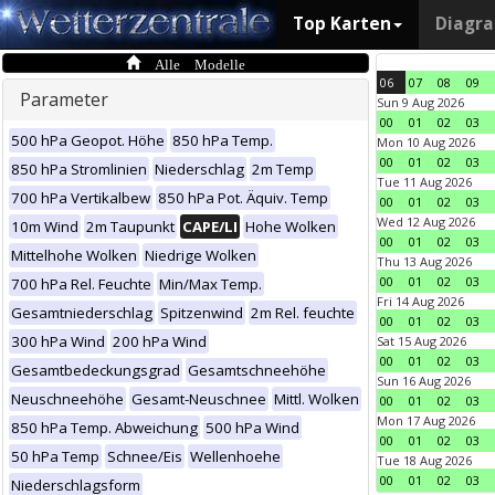
Top Karten
Diagr
Alle Modelle
06
07
08
09
Parameter
Sun 9 Aug 2026
00
01
02
03
500 hPa Geopot. Höhe
850 hPa Temp.
Mon 10 Aug 2026
00
01
02
03
850 hPa Stromlinien
Niederschlag
2m Temp
Tue 11 Aug 2026
700 hPa Vertikalbew
850 hPa Pot. Äquiv. Temp
00
01
02
03
Wed 12 Aug 2026
10m Wind
2m Taupunkt
CAPE/LI
Hohe Wolken
00
01
02
03
Mittelhohe Wolken
Niedrige Wolken
Thu 13 Aug 2026
00
01
02
03
700 hPa Rel. Feuchte
Min/Max Temp.
Fri 14 Aug 2026
Gesamtniederschlag
Spitzenwind
2m Rel. feuchte
00
01
02
03
300 hPa Wind
200 hPa Wind
Sat 15 Aug 2026
00
01
02
03
Gesamtbedeckungsgrad
Gesamtschneehöhe
Sun 16 Aug 2026
Neuschneehöhe
Gesamt-Neuschnee
Mittl. Wolken
00
01
02
03
Mon 17 Aug 2026
850 hPa Temp. Abweichung
500 hPa Wind
00
01
02
03
50 hPa Temp
Schnee/Eis
Wellenhoehe
Tue 18 Aug 2026
00
01
02
03
Niederschlagsform