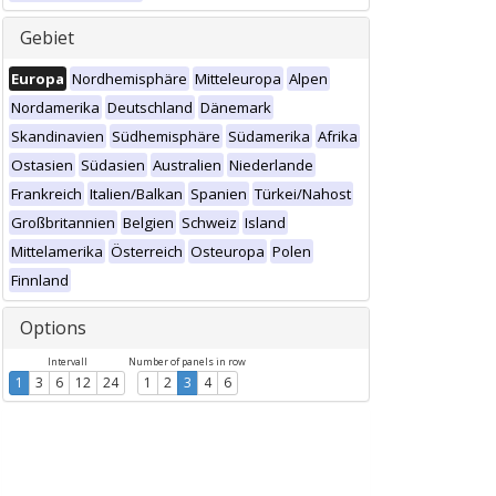
Gebiet
Europa
Nordhemisphäre
Mitteleuropa
Alpen
Nordamerika
Deutschland
Dänemark
Skandinavien
Südhemisphäre
Südamerika
Afrika
Ostasien
Südasien
Australien
Niederlande
Frankreich
Italien/Balkan
Spanien
Türkei/Nahost
Großbritannien
Belgien
Schweiz
Island
Mittelamerika
Österreich
Osteuropa
Polen
Finnland
Options
Intervall
Number of panels in row
1
3
6
12
24
1
2
3
4
6