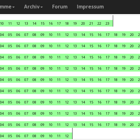
amme
Archiv
Forum
Impressum
10
11
12
13
14
15
16
17
18
19
20
21
22
23
04
05
06
07
08
09
10
11
12
13
14
15
16
17
18
19
20
2
04
05
06
07
08
09
10
11
12
13
14
15
16
17
18
19
20
2
04
05
06
07
08
09
10
11
12
13
14
15
16
17
18
19
20
2
04
05
06
07
08
09
10
11
12
13
14
15
16
17
18
19
20
2
04
05
06
07
08
09
10
11
12
13
14
15
16
17
18
19
20
2
04
05
06
07
08
09
10
11
12
13
14
15
16
17
18
19
20
2
04
05
06
07
08
09
10
11
12
13
14
15
16
17
18
19
20
2
04
05
06
07
08
09
10
11
12
13
14
15
16
17
18
19
20
2
04
05
06
07
08
09
10
11
12
13
14
15
16
17
18
19
20
2
04
05
06
07
08
09
10
11
12