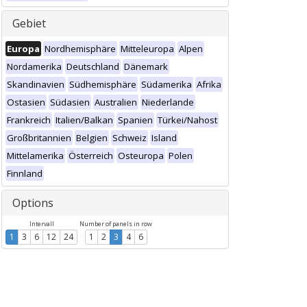
Gebiet
Europa
Nordhemisphäre
Mitteleuropa
Alpen
Nordamerika
Deutschland
Dänemark
Skandinavien
Südhemisphäre
Südamerika
Afrika
Ostasien
Südasien
Australien
Niederlande
Frankreich
Italien/Balkan
Spanien
Türkei/Nahost
Großbritannien
Belgien
Schweiz
Island
Mittelamerika
Österreich
Osteuropa
Polen
Finnland
Options
Intervall
Number of panels in row
1
3
6
12
24
1
2
3
4
6