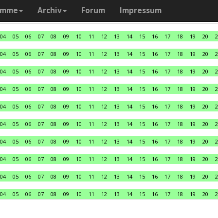
amme
Archiv
Forum
Impressum
04
05
06
07
08
09
10
11
12
13
14
15
16
17
18
19
20
2
04
05
06
07
08
09
10
11
12
13
14
15
16
17
18
19
20
2
04
05
06
07
08
09
10
11
12
13
14
15
16
17
18
19
20
2
04
05
06
07
08
09
10
11
12
13
14
15
16
17
18
19
20
2
04
05
06
07
08
09
10
11
12
13
14
15
16
17
18
19
20
2
04
05
06
07
08
09
10
11
12
13
14
15
16
17
18
19
20
2
04
05
06
07
08
09
10
11
12
13
14
15
16
17
18
19
20
2
04
05
06
07
08
09
10
11
12
13
14
15
16
17
18
19
20
2
04
05
06
07
08
09
10
11
12
13
14
15
16
17
18
19
20
2
04
05
06
07
08
09
10
11
12
13
14
15
16
17
18
19
20
2