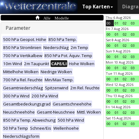
Top Karten
Diagr
Alle Modelle
Thu 6 Aug 2026
00
01
02
03
Parameter
Fri 7 Aug 2026
00
01
02
03
500 hPa Geopot. Höhe
850 hPa Temp.
Sat 8 Aug 2026
00
01
02
03
850 hPa Stromlinien
Niederschlag
2m Temp
Sun 9 Aug 2026
700 hPa Vertikalbew
850 hPa Pot. Äquiv. Temp
00
01
02
03
Mon 10 Aug 2026
10m Wind
2m Taupunkt
CAPE/LI
Hohe Wolken
00
01
02
03
Mittelhohe Wolken
Niedrige Wolken
Tue 11 Aug 2026
00
01
02
03
700 hPa Rel. Feuchte
Min/Max Temp.
Wed 12 Aug 2026
Gesamtniederschlag
Spitzenwind
2m Rel. feuchte
00
01
02
03
300 hPa Wind
200 hPa Wind
Thu 13 Aug 2026
00
01
02
03
Gesamtbedeckungsgrad
Gesamtschneehöhe
Fri 14 Aug 2026
Neuschneehöhe
Gesamt-Neuschnee
Mittl. Wolken
00
01
02
03
Sat 15 Aug 2026
850 hPa Temp. Abweichung
500 hPa Wind
00
01
02
03
50 hPa Temp
Schnee/Eis
Wellenhoehe
Niederschlagsform