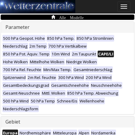
Toggle
naviga
Alle Modelle
Parameter
500 hPa Geopot. Höhe
850 hPa Temp.
850 hPa Stromlinien
Niederschlag
2m Temp
700 hPa Vertikalbew
850 hPa Pot. Äquiv. Temp
10m Wind
2m Taupunkt
CAPE/LI
Hohe Wolken
Mittelhohe Wolken
Niedrige Wolken
700 hPa Rel. Feuchte
Min/Max Temp.
Gesamtniederschlag
Spitzenwind
2m Rel. feuchte
300 hPa Wind
200 hPa Wind
Gesamtbedeckungsgrad
Gesamtschneehöhe
Neuschneehöhe
Gesamt-Neuschnee
Mittl. Wolken
850 hPa Temp. Abweichung
500 hPa Wind
50 hPa Temp
Schnee/Eis
Wellenhoehe
Niederschlagsform
Gebiet
Europa
Nordhemisphäre
Mitteleuropa
Alpen
Nordamerika