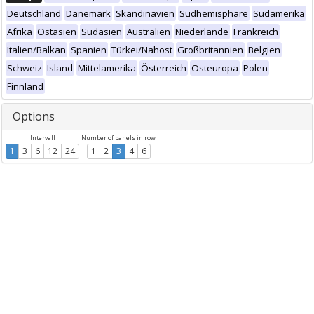
Deutschland
Dänemark
Skandinavien
Südhemisphäre
Südamerika
Afrika
Ostasien
Südasien
Australien
Niederlande
Frankreich
Italien/Balkan
Spanien
Türkei/Nahost
Großbritannien
Belgien
Schweiz
Island
Mittelamerika
Österreich
Osteuropa
Polen
Finnland
Options
Intervall
Number of panels in row
1
3
6
12
24
1
2
3
4
6