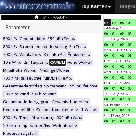
Top Karten
Diagr
Alle Modelle
06
07
08
09
Parameter
Sat 8 Aug 2026
00
01
02
03
500 hPa Geopot. Höhe
850 hPa Temp.
Sun 9 Aug 2026
00
01
02
03
850 hPa Stromlinien
Niederschlag
2m Temp
Mon 10 Aug 2026
700 hPa Vertikalbew
850 hPa Pot. Äquiv. Temp
00
01
02
03
Tue 11 Aug 2026
10m Wind
2m Taupunkt
CAPE/LI
Hohe Wolken
00
01
02
03
Mittelhohe Wolken
Niedrige Wolken
Wed 12 Aug 2026
00
01
02
03
700 hPa Rel. Feuchte
Min/Max Temp.
Thu 13 Aug 2026
Gesamtniederschlag
Spitzenwind
2m Rel. feuchte
00
01
02
03
300 hPa Wind
200 hPa Wind
Fri 14 Aug 2026
00
01
02
03
Gesamtbedeckungsgrad
Gesamtschneehöhe
Sat 15 Aug 2026
Neuschneehöhe
Gesamt-Neuschnee
Mittl. Wolken
00
01
02
03
Sun 16 Aug 2026
850 hPa Temp. Abweichung
500 hPa Wind
00
01
02
03
50 hPa Temp
Schnee/Eis
Wellenhoehe
Niederschlagsform