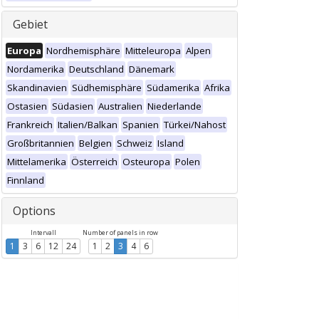
Gebiet
Europa
Nordhemisphäre
Mitteleuropa
Alpen
Nordamerika
Deutschland
Dänemark
Skandinavien
Südhemisphäre
Südamerika
Afrika
Ostasien
Südasien
Australien
Niederlande
Frankreich
Italien/Balkan
Spanien
Türkei/Nahost
Großbritannien
Belgien
Schweiz
Island
Mittelamerika
Österreich
Osteuropa
Polen
Finnland
Options
Intervall
Number of panels in row
1
3
6
12
24
1
2
3
4
6