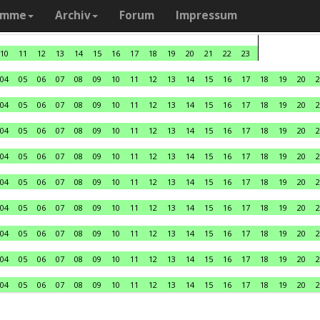
amme
Archiv
Forum
Impressum
10
11
12
13
14
15
16
17
18
19
20
21
22
23
04
05
06
07
08
09
10
11
12
13
14
15
16
17
18
19
20
2
04
05
06
07
08
09
10
11
12
13
14
15
16
17
18
19
20
2
04
05
06
07
08
09
10
11
12
13
14
15
16
17
18
19
20
2
04
05
06
07
08
09
10
11
12
13
14
15
16
17
18
19
20
2
04
05
06
07
08
09
10
11
12
13
14
15
16
17
18
19
20
2
04
05
06
07
08
09
10
11
12
13
14
15
16
17
18
19
20
2
04
05
06
07
08
09
10
11
12
13
14
15
16
17
18
19
20
2
04
05
06
07
08
09
10
11
12
13
14
15
16
17
18
19
20
2
04
05
06
07
08
09
10
11
12
13
14
15
16
17
18
19
20
2