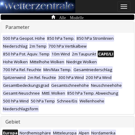
Toggle
naviga
Alle Modelle
Parameter
500 hPa Geopot. Höhe
850 hPa Temp.
850 hPa Stromlinien
Niederschlag
2m Temp
700 hPa Vertikalbew
850 hPa Pot. Äquiv. Temp
10m Wind
2m Taupunkt
CAPE/LI
Hohe Wolken
Mittelhohe Wolken
Niedrige Wolken
700 hPa Rel. Feuchte
Min/Max Temp.
Gesamtniederschlag
Spitzenwind
2m Rel. feuchte
300 hPa Wind
200 hPa Wind
Gesamtbedeckungsgrad
Gesamtschneehöhe
Neuschneehöhe
Gesamt-Neuschnee
Mittl. Wolken
850 hPa Temp. Abweichung
500 hPa Wind
50 hPa Temp
Schnee/Eis
Wellenhoehe
Niederschlagsform
Gebiet
Europa
Nordhemisphäre
Mitteleuropa
Alpen
Nordamerika