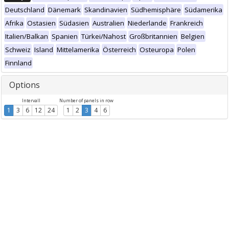
Deutschland
Dänemark
Skandinavien
Südhemisphäre
Südamerika
Afrika
Ostasien
Südasien
Australien
Niederlande
Frankreich
Italien/Balkan
Spanien
Türkei/Nahost
Großbritannien
Belgien
Schweiz
Island
Mittelamerika
Österreich
Osteuropa
Polen
Finnland
Options
Intervall
Number of panels in row
1
3
6
12
24
1
2
3
4
6