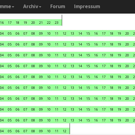
amme
Archiv
Forum
Impressum
16
17
18
19
20
21
22
23
04
05
06
07
08
09
10
11
12
13
14
15
16
17
18
19
20
2
04
05
06
07
08
09
10
11
12
13
14
15
16
17
18
19
20
2
04
05
06
07
08
09
10
11
12
13
14
15
16
17
18
19
20
2
04
05
06
07
08
09
10
11
12
13
14
15
16
17
18
19
20
2
04
05
06
07
08
09
10
11
12
13
14
15
16
17
18
19
20
2
04
05
06
07
08
09
10
11
12
13
14
15
16
17
18
19
20
2
04
05
06
07
08
09
10
11
12
13
14
15
16
17
18
19
20
2
04
05
06
07
08
09
10
11
12
13
14
15
16
17
18
19
20
2
04
05
06
07
08
09
10
11
12
13
14
15
16
17
18
19
20
2
04
05
06
07
08
09
10
11
12