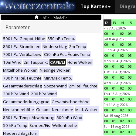
Top Karten
Diagr
Alle Modelle
12
13
14
15
Parameter
Fri 7 Aug 2026
00
01
02
03
500 hPa Geopot. Höhe
850 hPa Temp.
Sat 8 Aug 2026
00
01
02
03
850 hPa Stromlinien
Niederschlag
2m Temp
Sun 9 Aug 2026
700 hPa Vertikalbew
850 hPa Pot. Äquiv. Temp
00
01
02
03
Mon 10 Aug 2026
10m Wind
2m Taupunkt
CAPE/LI
Hohe Wolken
00
01
02
03
Mittelhohe Wolken
Niedrige Wolken
Tue 11 Aug 2026
00
01
02
03
700 hPa Rel. Feuchte
Min/Max Temp.
Wed 12 Aug 2026
Gesamtniederschlag
Spitzenwind
2m Rel. feuchte
00
01
02
03
300 hPa Wind
200 hPa Wind
Thu 13 Aug 2026
00
01
02
03
Gesamtbedeckungsgrad
Gesamtschneehöhe
Fri 14 Aug 2026
Neuschneehöhe
Gesamt-Neuschnee
Mittl. Wolken
00
01
02
03
Sat 15 Aug 2026
850 hPa Temp. Abweichung
500 hPa Wind
00
01
02
03
50 hPa Temp
Schnee/Eis
Wellenhoehe
Sun 16 Aug 2026
00
01
02
03
Niederschlagsform