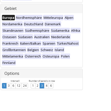
Gebiet
Europa
Nordhemisphäre
Mitteleuropa
Alpen
Nordamerika
Deutschland
Dänemark
Skandinavien
Südhemisphäre
Südamerika
Afrika
Ostasien
Südasien
Australien
Niederlande
Frankreich
Italien/Balkan
Spanien
Türkei/Nahost
Großbritannien
Belgien
Schweiz
Island
Mittelamerika
Österreich
Osteuropa
Polen
Finnland
Options
Intervall
Number of panels in row
1
3
6
12
24
1
2
3
4
6