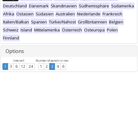
Deutschland
Dänemark
Skandinavien
Südhemisphäre
Südamerika
Afrika
Ostasien
Südasien
Australien
Niederlande
Frankreich
Italien/Balkan
Spanien
Türkei/Nahost
Großbritannien
Belgien
Schweiz
Island
Mittelamerika
Österreich
Osteuropa
Polen
Finnland
Options
Intervall
Number of panels in row
1
3
6
12
24
1
2
3
4
6