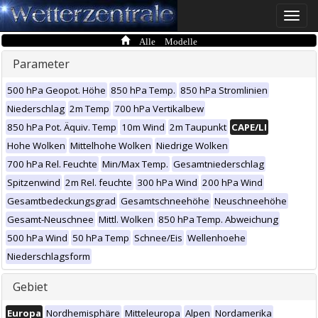
Toggle
naviga
Alle Modelle
Parameter
500 hPa Geopot. Höhe
850 hPa Temp.
850 hPa Stromlinien
Niederschlag
2m Temp
700 hPa Vertikalbew
850 hPa Pot. Äquiv. Temp
10m Wind
2m Taupunkt
CAPE/LI
Hohe Wolken
Mittelhohe Wolken
Niedrige Wolken
700 hPa Rel. Feuchte
Min/Max Temp.
Gesamtniederschlag
Spitzenwind
2m Rel. feuchte
300 hPa Wind
200 hPa Wind
Gesamtbedeckungsgrad
Gesamtschneehöhe
Neuschneehöhe
Gesamt-Neuschnee
Mittl. Wolken
850 hPa Temp. Abweichung
500 hPa Wind
50 hPa Temp
Schnee/Eis
Wellenhoehe
Niederschlagsform
Gebiet
Europa
Nordhemisphäre
Mitteleuropa
Alpen
Nordamerika