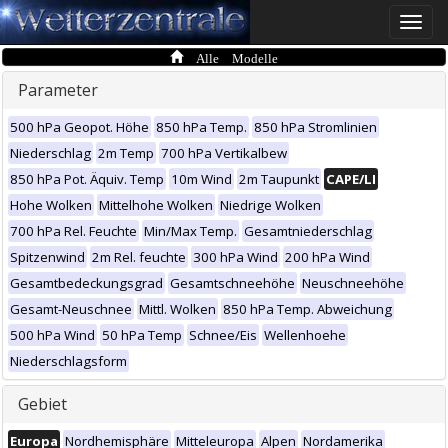
Toggle
naviga
Alle Modelle
Parameter
500 hPa Geopot. Höhe
850 hPa Temp.
850 hPa Stromlinien
Niederschlag
2m Temp
700 hPa Vertikalbew
850 hPa Pot. Äquiv. Temp
10m Wind
2m Taupunkt
CAPE/LI
Hohe Wolken
Mittelhohe Wolken
Niedrige Wolken
700 hPa Rel. Feuchte
Min/Max Temp.
Gesamtniederschlag
Spitzenwind
2m Rel. feuchte
300 hPa Wind
200 hPa Wind
Gesamtbedeckungsgrad
Gesamtschneehöhe
Neuschneehöhe
Gesamt-Neuschnee
Mittl. Wolken
850 hPa Temp. Abweichung
500 hPa Wind
50 hPa Temp
Schnee/Eis
Wellenhoehe
Niederschlagsform
Gebiet
Europa
Nordhemisphäre
Mitteleuropa
Alpen
Nordamerika