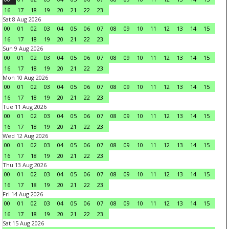
16
17
18
19
20
21
22
23
Sat 8 Aug 2026
00
01
02
03
04
05
06
07
08
09
10
11
12
13
14
15
16
17
18
19
20
21
22
23
Sun 9 Aug 2026
00
01
02
03
04
05
06
07
08
09
10
11
12
13
14
15
16
17
18
19
20
21
22
23
Mon 10 Aug 2026
00
01
02
03
04
05
06
07
08
09
10
11
12
13
14
15
16
17
18
19
20
21
22
23
Tue 11 Aug 2026
00
01
02
03
04
05
06
07
08
09
10
11
12
13
14
15
16
17
18
19
20
21
22
23
Wed 12 Aug 2026
00
01
02
03
04
05
06
07
08
09
10
11
12
13
14
15
16
17
18
19
20
21
22
23
Thu 13 Aug 2026
00
01
02
03
04
05
06
07
08
09
10
11
12
13
14
15
16
17
18
19
20
21
22
23
Fri 14 Aug 2026
00
01
02
03
04
05
06
07
08
09
10
11
12
13
14
15
16
17
18
19
20
21
22
23
Sat 15 Aug 2026