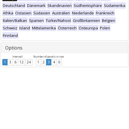
Deutschland
Dänemark
Skandinavien
Südhemisphäre
Südamerika
Afrika
Ostasien
Südasien
Australien
Niederlande
Frankreich
Italien/Balkan
Spanien
Türkei/Nahost
Großbritannien
Belgien
Schweiz
Island
Mittelamerika
Österreich
Osteuropa
Polen
Finnland
Options
Intervall
Number of panels in row
1
3
6
12
24
1
2
3
4
6