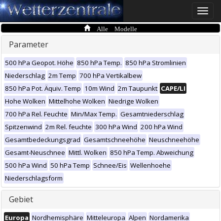
Toggle
naviga
Alle Modelle
Parameter
500 hPa Geopot. Höhe
850 hPa Temp.
850 hPa Stromlinien
Niederschlag
2m Temp
700 hPa Vertikalbew
850 hPa Pot. Äquiv. Temp
10m Wind
2m Taupunkt
CAPE/LI
Hohe Wolken
Mittelhohe Wolken
Niedrige Wolken
700 hPa Rel. Feuchte
Min/Max Temp.
Gesamtniederschlag
Spitzenwind
2m Rel. feuchte
300 hPa Wind
200 hPa Wind
Gesamtbedeckungsgrad
Gesamtschneehöhe
Neuschneehöhe
Gesamt-Neuschnee
Mittl. Wolken
850 hPa Temp. Abweichung
500 hPa Wind
50 hPa Temp
Schnee/Eis
Wellenhoehe
Niederschlagsform
Gebiet
Europa
Nordhemisphäre
Mitteleuropa
Alpen
Nordamerika