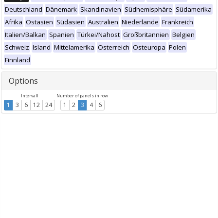
Deutschland
Dänemark
Skandinavien
Südhemisphäre
Südamerika
Afrika
Ostasien
Südasien
Australien
Niederlande
Frankreich
Italien/Balkan
Spanien
Türkei/Nahost
Großbritannien
Belgien
Schweiz
Island
Mittelamerika
Österreich
Osteuropa
Polen
Finnland
Options
Intervall
Number of panels in row
1
3
6
12
24
1
2
3
4
6