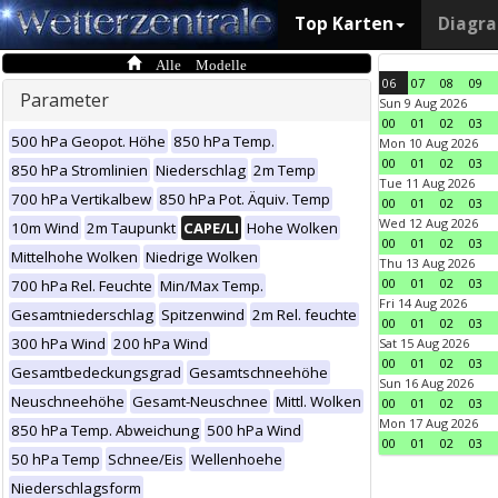
Top Karten
Diagr
Alle Modelle
06
07
08
09
Parameter
Sun 9 Aug 2026
00
01
02
03
500 hPa Geopot. Höhe
850 hPa Temp.
Mon 10 Aug 2026
00
01
02
03
850 hPa Stromlinien
Niederschlag
2m Temp
Tue 11 Aug 2026
700 hPa Vertikalbew
850 hPa Pot. Äquiv. Temp
00
01
02
03
Wed 12 Aug 2026
10m Wind
2m Taupunkt
CAPE/LI
Hohe Wolken
00
01
02
03
Mittelhohe Wolken
Niedrige Wolken
Thu 13 Aug 2026
00
01
02
03
700 hPa Rel. Feuchte
Min/Max Temp.
Fri 14 Aug 2026
Gesamtniederschlag
Spitzenwind
2m Rel. feuchte
00
01
02
03
300 hPa Wind
200 hPa Wind
Sat 15 Aug 2026
00
01
02
03
Gesamtbedeckungsgrad
Gesamtschneehöhe
Sun 16 Aug 2026
Neuschneehöhe
Gesamt-Neuschnee
Mittl. Wolken
00
01
02
03
Mon 17 Aug 2026
850 hPa Temp. Abweichung
500 hPa Wind
00
01
02
03
50 hPa Temp
Schnee/Eis
Wellenhoehe
Niederschlagsform