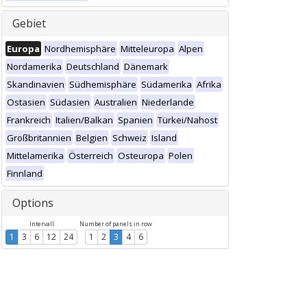
Gebiet
Europa
Nordhemisphäre
Mitteleuropa
Alpen
Nordamerika
Deutschland
Dänemark
Skandinavien
Südhemisphäre
Südamerika
Afrika
Ostasien
Südasien
Australien
Niederlande
Frankreich
Italien/Balkan
Spanien
Türkei/Nahost
Großbritannien
Belgien
Schweiz
Island
Mittelamerika
Österreich
Osteuropa
Polen
Finnland
Options
Intervall
Number of panels in row
1
3
6
12
24
1
2
3
4
6