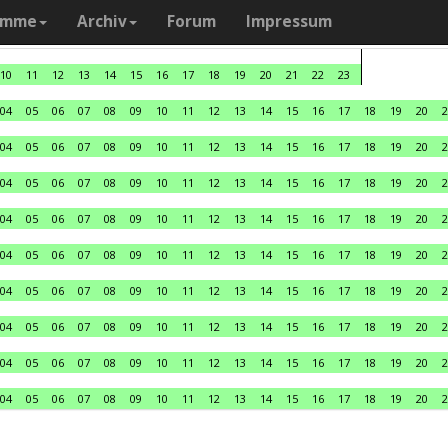
amme
Archiv
Forum
Impressum
10
11
12
13
14
15
16
17
18
19
20
21
22
23
04
05
06
07
08
09
10
11
12
13
14
15
16
17
18
19
20
2
04
05
06
07
08
09
10
11
12
13
14
15
16
17
18
19
20
2
04
05
06
07
08
09
10
11
12
13
14
15
16
17
18
19
20
2
04
05
06
07
08
09
10
11
12
13
14
15
16
17
18
19
20
2
04
05
06
07
08
09
10
11
12
13
14
15
16
17
18
19
20
2
04
05
06
07
08
09
10
11
12
13
14
15
16
17
18
19
20
2
04
05
06
07
08
09
10
11
12
13
14
15
16
17
18
19
20
2
04
05
06
07
08
09
10
11
12
13
14
15
16
17
18
19
20
2
04
05
06
07
08
09
10
11
12
13
14
15
16
17
18
19
20
2