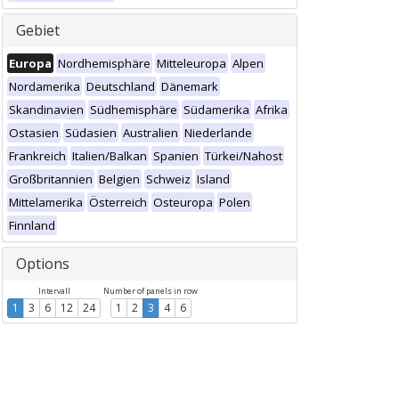
Gebiet
Europa
Nordhemisphäre
Mitteleuropa
Alpen
Nordamerika
Deutschland
Dänemark
Skandinavien
Südhemisphäre
Südamerika
Afrika
Ostasien
Südasien
Australien
Niederlande
Frankreich
Italien/Balkan
Spanien
Türkei/Nahost
Großbritannien
Belgien
Schweiz
Island
Mittelamerika
Österreich
Osteuropa
Polen
Finnland
Options
Intervall
Number of panels in row
1
3
6
12
24
1
2
3
4
6