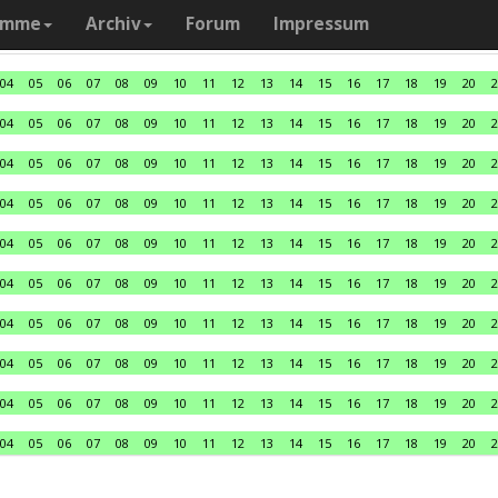
amme
Archiv
Forum
Impressum
04
05
06
07
08
09
10
11
12
13
14
15
16
17
18
19
20
2
04
05
06
07
08
09
10
11
12
13
14
15
16
17
18
19
20
2
04
05
06
07
08
09
10
11
12
13
14
15
16
17
18
19
20
2
04
05
06
07
08
09
10
11
12
13
14
15
16
17
18
19
20
2
04
05
06
07
08
09
10
11
12
13
14
15
16
17
18
19
20
2
04
05
06
07
08
09
10
11
12
13
14
15
16
17
18
19
20
2
04
05
06
07
08
09
10
11
12
13
14
15
16
17
18
19
20
2
04
05
06
07
08
09
10
11
12
13
14
15
16
17
18
19
20
2
04
05
06
07
08
09
10
11
12
13
14
15
16
17
18
19
20
2
04
05
06
07
08
09
10
11
12
13
14
15
16
17
18
19
20
2