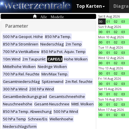
Top Karten
Diagr
Alle Modelle
Sat 8 Aug 2026
00
01
02
03
Parameter
Sun 9 Aug 2026
00
01
02
03
500 hPa Geopot. Höhe
850 hPa Temp.
Mon 10 Aug 2026
00
01
02
03
850 hPa Stromlinien
Niederschlag
2m Temp
Tue 11 Aug 2026
700 hPa Vertikalbew
850 hPa Pot. Äquiv. Temp
00
01
02
03
Wed 12 Aug 2026
10m Wind
2m Taupunkt
CAPE/LI
Hohe Wolken
00
01
02
03
Mittelhohe Wolken
Niedrige Wolken
Thu 13 Aug 2026
00
01
02
03
700 hPa Rel. Feuchte
Min/Max Temp.
Fri 14 Aug 2026
Gesamtniederschlag
Spitzenwind
2m Rel. feuchte
00
01
02
03
300 hPa Wind
200 hPa Wind
Sat 15 Aug 2026
00
01
02
03
Gesamtbedeckungsgrad
Gesamtschneehöhe
Sun 16 Aug 2026
Neuschneehöhe
Gesamt-Neuschnee
Mittl. Wolken
00
01
02
03
Mon 17 Aug 2026
850 hPa Temp. Abweichung
500 hPa Wind
00
01
02
03
50 hPa Temp
Schnee/Eis
Wellenhoehe
Niederschlagsform