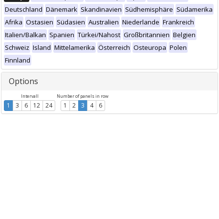
Deutschland
Dänemark
Skandinavien
Südhemisphäre
Südamerika
Afrika
Ostasien
Südasien
Australien
Niederlande
Frankreich
Italien/Balkan
Spanien
Türkei/Nahost
Großbritannien
Belgien
Schweiz
Island
Mittelamerika
Österreich
Osteuropa
Polen
Finnland
Options
Intervall
Number of panels in row
1
3
6
12
24
1
2
3
4
6