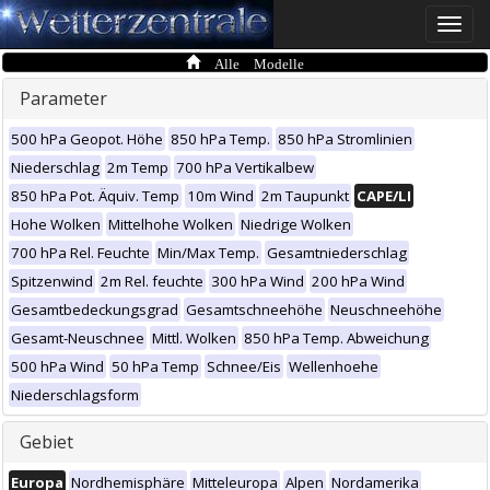
Toggle
naviga
Alle Modelle
Parameter
500 hPa Geopot. Höhe
850 hPa Temp.
850 hPa Stromlinien
Niederschlag
2m Temp
700 hPa Vertikalbew
850 hPa Pot. Äquiv. Temp
10m Wind
2m Taupunkt
CAPE/LI
Hohe Wolken
Mittelhohe Wolken
Niedrige Wolken
700 hPa Rel. Feuchte
Min/Max Temp.
Gesamtniederschlag
Spitzenwind
2m Rel. feuchte
300 hPa Wind
200 hPa Wind
Gesamtbedeckungsgrad
Gesamtschneehöhe
Neuschneehöhe
Gesamt-Neuschnee
Mittl. Wolken
850 hPa Temp. Abweichung
500 hPa Wind
50 hPa Temp
Schnee/Eis
Wellenhoehe
Niederschlagsform
Gebiet
Europa
Nordhemisphäre
Mitteleuropa
Alpen
Nordamerika