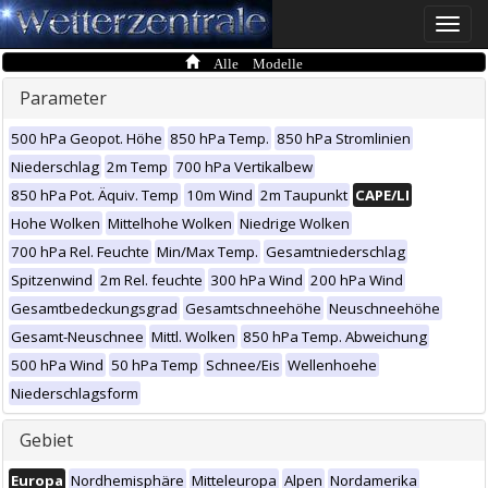
Toggle
naviga
Alle Modelle
Parameter
500 hPa Geopot. Höhe
850 hPa Temp.
850 hPa Stromlinien
Niederschlag
2m Temp
700 hPa Vertikalbew
850 hPa Pot. Äquiv. Temp
10m Wind
2m Taupunkt
CAPE/LI
Hohe Wolken
Mittelhohe Wolken
Niedrige Wolken
700 hPa Rel. Feuchte
Min/Max Temp.
Gesamtniederschlag
Spitzenwind
2m Rel. feuchte
300 hPa Wind
200 hPa Wind
Gesamtbedeckungsgrad
Gesamtschneehöhe
Neuschneehöhe
Gesamt-Neuschnee
Mittl. Wolken
850 hPa Temp. Abweichung
500 hPa Wind
50 hPa Temp
Schnee/Eis
Wellenhoehe
Niederschlagsform
Gebiet
Europa
Nordhemisphäre
Mitteleuropa
Alpen
Nordamerika