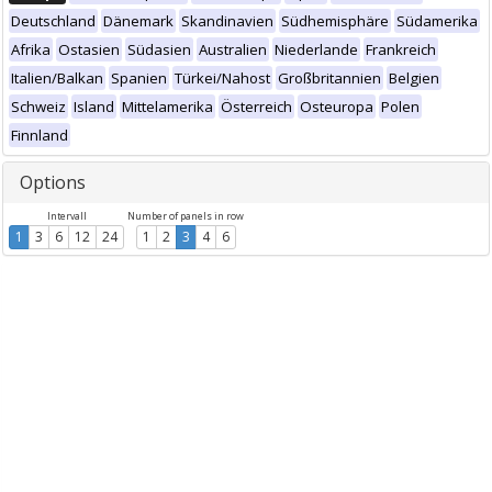
Deutschland
Dänemark
Skandinavien
Südhemisphäre
Südamerika
Afrika
Ostasien
Südasien
Australien
Niederlande
Frankreich
Italien/Balkan
Spanien
Türkei/Nahost
Großbritannien
Belgien
Schweiz
Island
Mittelamerika
Österreich
Osteuropa
Polen
Finnland
Options
Intervall
Number of panels in row
1
3
6
12
24
1
2
3
4
6