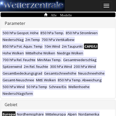
Toggle
naviga
Alle Modelle
Parameter
500 hPa Geopot. Höhe
850 hPa Temp.
850 hPa Stromlinien
Niederschlag
2m Temp
700 hPa Vertikalbew
850 hPa Pot. Äquiv. Temp
10m Wind
2m Taupunkt
CAPE/LI
Hohe Wolken
Mittelhohe Wolken
Niedrige Wolken
700 hPa Rel. Feuchte
Min/Max Temp.
Gesamtniederschlag
Spitzenwind
2m Rel. feuchte
300 hPa Wind
200 hPa Wind
Gesamtbedeckungsgrad
Gesamtschneehöhe
Neuschneehöhe
Gesamt-Neuschnee
Mittl. Wolken
850 hPa Temp. Abweichung
500 hPa Wind
50 hPa Temp
Schnee/Eis
Wellenhoehe
Niederschlagsform
Gebiet
Europa
Nordhemisphäre
Mitteleuropa
Alpen
Nordamerika