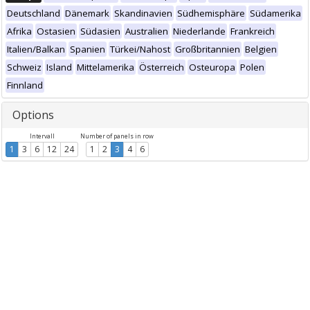
Deutschland
Dänemark
Skandinavien
Südhemisphäre
Südamerika
Afrika
Ostasien
Südasien
Australien
Niederlande
Frankreich
Italien/Balkan
Spanien
Türkei/Nahost
Großbritannien
Belgien
Schweiz
Island
Mittelamerika
Österreich
Osteuropa
Polen
Finnland
Options
Intervall
Number of panels in row
1
3
6
12
24
1
2
3
4
6