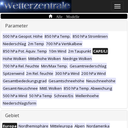
Toggle
naviga
Alle Modelle
Parameter
500 hPa Geopot. Höhe
850 hPa Temp.
850 hPa Stromlinien
Niederschlag
2m Temp
700 hPa Vertikalbew
850 hPa Pot. Äquiv. Temp
10m Wind
2m Taupunkt
CAPE/LI
Hohe Wolken
Mittelhohe Wolken
Niedrige Wolken
700 hPa Rel. Feuchte
Min/Max Temp.
Gesamtniederschlag
Spitzenwind
2m Rel. feuchte
300 hPa Wind
200 hPa Wind
Gesamtbedeckungsgrad
Gesamtschneehöhe
Neuschneehöhe
Gesamt-Neuschnee
Mittl. Wolken
850 hPa Temp. Abweichung
500 hPa Wind
50 hPa Temp
Schnee/Eis
Wellenhoehe
Niederschlagsform
Gebiet
Europa
Nordhemisphäre
Mitteleuropa
Alpen
Nordamerika