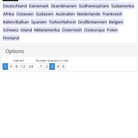
Deutschland
Dänemark
Skandinavien
Südhemisphäre
Südamerika
Afrika
Ostasien
Südasien
Australien
Niederlande
Frankreich
Italien/Balkan
Spanien
Türkei/Nahost
Großbritannien
Belgien
Schweiz
Island
Mittelamerika
Österreich
Osteuropa
Polen
Finnland
Options
Intervall
Number of panels in row
1
3
6
12
24
1
2
3
4
6