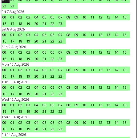
22
23
Fri 7 Aug 2026
00
01
02
03
04
05
06
07
08
09
10
11
12
13
14
15
16
17
18
19
20
21
22
23
Sat 8 Aug 2026
00
01
02
03
04
05
06
07
08
09
10
11
12
13
14
15
16
17
18
19
20
21
22
23
Sun 9 Aug 2026
00
01
02
03
04
05
06
07
08
09
10
11
12
13
14
15
16
17
18
19
20
21
22
23
Mon 10 Aug 2026
00
01
02
03
04
05
06
07
08
09
10
11
12
13
14
15
16
17
18
19
20
21
22
23
Tue 11 Aug 2026
00
01
02
03
04
05
06
07
08
09
10
11
12
13
14
15
16
17
18
19
20
21
22
23
Wed 12 Aug 2026
00
01
02
03
04
05
06
07
08
09
10
11
12
13
14
15
16
17
18
19
20
21
22
23
Thu 13 Aug 2026
00
01
02
03
04
05
06
07
08
09
10
11
12
13
14
15
16
17
18
19
20
21
22
23
Fri 14 Aug 2026