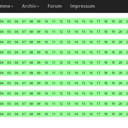
amme
Archiv
Forum
Impressum
04
05
06
07
08
09
10
11
12
13
14
15
16
17
18
19
20
2
04
05
06
07
08
09
10
11
12
13
14
15
16
17
18
19
20
2
04
05
06
07
08
09
10
11
12
13
14
15
16
17
18
19
20
2
04
05
06
07
08
09
10
11
12
13
14
15
16
17
18
19
20
2
04
05
06
07
08
09
10
11
12
13
14
15
16
17
18
19
20
2
04
05
06
07
08
09
10
11
12
13
14
15
16
17
18
19
20
2
04
05
06
07
08
09
10
11
12
13
14
15
16
17
18
19
20
2
04
05
06
07
08
09
10
11
12
13
14
15
16
17
18
19
20
2
04
05
06
07
08
09
10
11
12
13
14
15
16
17
18
19
20
2
04
05
06
07
08
09
10
11
12
13
14
15
16
17
18
19
20
2