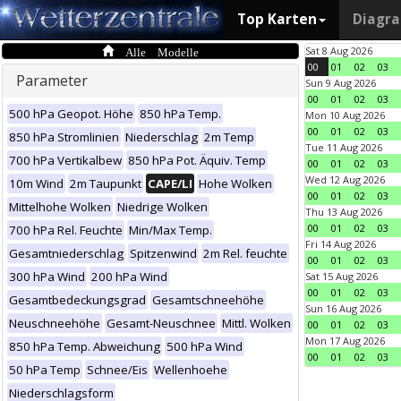
Top Karten
Diagr
Alle Modelle
Sat 8 Aug 2026
00
01
02
03
Parameter
Sun 9 Aug 2026
00
01
02
03
500 hPa Geopot. Höhe
850 hPa Temp.
Mon 10 Aug 2026
00
01
02
03
850 hPa Stromlinien
Niederschlag
2m Temp
Tue 11 Aug 2026
700 hPa Vertikalbew
850 hPa Pot. Äquiv. Temp
00
01
02
03
Wed 12 Aug 2026
10m Wind
2m Taupunkt
CAPE/LI
Hohe Wolken
00
01
02
03
Mittelhohe Wolken
Niedrige Wolken
Thu 13 Aug 2026
00
01
02
03
700 hPa Rel. Feuchte
Min/Max Temp.
Fri 14 Aug 2026
Gesamtniederschlag
Spitzenwind
2m Rel. feuchte
00
01
02
03
300 hPa Wind
200 hPa Wind
Sat 15 Aug 2026
00
01
02
03
Gesamtbedeckungsgrad
Gesamtschneehöhe
Sun 16 Aug 2026
Neuschneehöhe
Gesamt-Neuschnee
Mittl. Wolken
00
01
02
03
Mon 17 Aug 2026
850 hPa Temp. Abweichung
500 hPa Wind
00
01
02
03
50 hPa Temp
Schnee/Eis
Wellenhoehe
Niederschlagsform