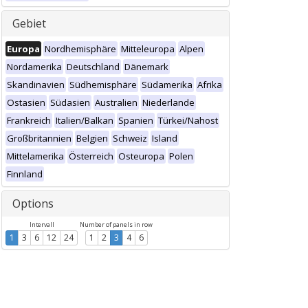
Gebiet
Europa
Nordhemisphäre
Mitteleuropa
Alpen
Nordamerika
Deutschland
Dänemark
Skandinavien
Südhemisphäre
Südamerika
Afrika
Ostasien
Südasien
Australien
Niederlande
Frankreich
Italien/Balkan
Spanien
Türkei/Nahost
Großbritannien
Belgien
Schweiz
Island
Mittelamerika
Österreich
Osteuropa
Polen
Finnland
Options
Intervall
Number of panels in row
1
3
6
12
24
1
2
3
4
6