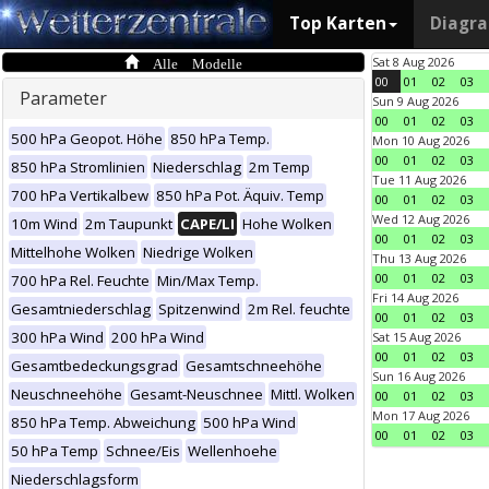
Top Karten
Diagr
Alle Modelle
Sat 8 Aug 2026
00
01
02
03
Parameter
Sun 9 Aug 2026
00
01
02
03
500 hPa Geopot. Höhe
850 hPa Temp.
Mon 10 Aug 2026
00
01
02
03
850 hPa Stromlinien
Niederschlag
2m Temp
Tue 11 Aug 2026
700 hPa Vertikalbew
850 hPa Pot. Äquiv. Temp
00
01
02
03
Wed 12 Aug 2026
10m Wind
2m Taupunkt
CAPE/LI
Hohe Wolken
00
01
02
03
Mittelhohe Wolken
Niedrige Wolken
Thu 13 Aug 2026
00
01
02
03
700 hPa Rel. Feuchte
Min/Max Temp.
Fri 14 Aug 2026
Gesamtniederschlag
Spitzenwind
2m Rel. feuchte
00
01
02
03
300 hPa Wind
200 hPa Wind
Sat 15 Aug 2026
00
01
02
03
Gesamtbedeckungsgrad
Gesamtschneehöhe
Sun 16 Aug 2026
Neuschneehöhe
Gesamt-Neuschnee
Mittl. Wolken
00
01
02
03
Mon 17 Aug 2026
850 hPa Temp. Abweichung
500 hPa Wind
00
01
02
03
50 hPa Temp
Schnee/Eis
Wellenhoehe
Niederschlagsform