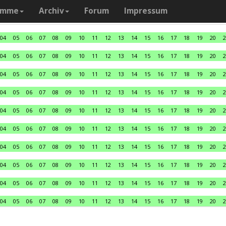
amme
Archiv
Forum
Impressum
04
05
06
07
08
09
10
11
12
13
14
15
16
17
18
19
20
2
04
05
06
07
08
09
10
11
12
13
14
15
16
17
18
19
20
2
04
05
06
07
08
09
10
11
12
13
14
15
16
17
18
19
20
2
04
05
06
07
08
09
10
11
12
13
14
15
16
17
18
19
20
2
04
05
06
07
08
09
10
11
12
13
14
15
16
17
18
19
20
2
04
05
06
07
08
09
10
11
12
13
14
15
16
17
18
19
20
2
04
05
06
07
08
09
10
11
12
13
14
15
16
17
18
19
20
2
04
05
06
07
08
09
10
11
12
13
14
15
16
17
18
19
20
2
04
05
06
07
08
09
10
11
12
13
14
15
16
17
18
19
20
2
04
05
06
07
08
09
10
11
12
13
14
15
16
17
18
19
20
2