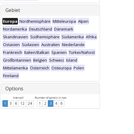
Gebiet
Europa
Nordhemisphäre
Mitteleuropa
Alpen
Nordamerika
Deutschland
Dänemark
Skandinavien
Südhemisphäre
Südamerika
Afrika
Ostasien
Südasien
Australien
Niederlande
Frankreich
Italien/Balkan
Spanien
Türkei/Nahost
Großbritannien
Belgien
Schweiz
Island
Mittelamerika
Österreich
Osteuropa
Polen
Finnland
Options
Intervall
Number of panels in row
1
3
6
12
24
1
2
3
4
6