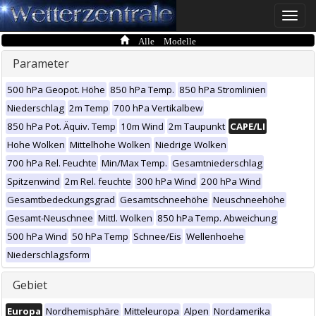
Toggle
naviga
Alle Modelle
Parameter
500 hPa Geopot. Höhe
850 hPa Temp.
850 hPa Stromlinien
Niederschlag
2m Temp
700 hPa Vertikalbew
850 hPa Pot. Äquiv. Temp
10m Wind
2m Taupunkt
CAPE/LI
Hohe Wolken
Mittelhohe Wolken
Niedrige Wolken
700 hPa Rel. Feuchte
Min/Max Temp.
Gesamtniederschlag
Spitzenwind
2m Rel. feuchte
300 hPa Wind
200 hPa Wind
Gesamtbedeckungsgrad
Gesamtschneehöhe
Neuschneehöhe
Gesamt-Neuschnee
Mittl. Wolken
850 hPa Temp. Abweichung
500 hPa Wind
50 hPa Temp
Schnee/Eis
Wellenhoehe
Niederschlagsform
Gebiet
Europa
Nordhemisphäre
Mitteleuropa
Alpen
Nordamerika