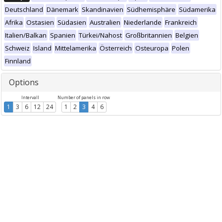
Deutschland
Dänemark
Skandinavien
Südhemisphäre
Südamerika
Afrika
Ostasien
Südasien
Australien
Niederlande
Frankreich
Italien/Balkan
Spanien
Türkei/Nahost
Großbritannien
Belgien
Schweiz
Island
Mittelamerika
Österreich
Osteuropa
Polen
Finnland
Options
Intervall
Number of panels in row
1
3
6
12
24
1
2
3
4
6