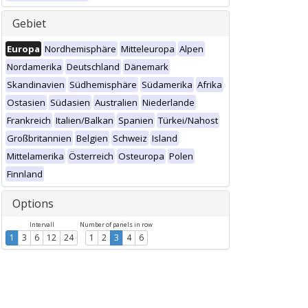
Gebiet
Europa
Nordhemisphäre
Mitteleuropa
Alpen
Nordamerika
Deutschland
Dänemark
Skandinavien
Südhemisphäre
Südamerika
Afrika
Ostasien
Südasien
Australien
Niederlande
Frankreich
Italien/Balkan
Spanien
Türkei/Nahost
Großbritannien
Belgien
Schweiz
Island
Mittelamerika
Österreich
Osteuropa
Polen
Finnland
Options
Intervall
Number of panels in row
1
3
6
12
24
1
2
3
4
6