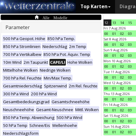
Top Karten
Diagr
Alle Modelle
12
13
14
15
Parameter
Fri 7 Aug 2026
00
01
02
03
500 hPa Geopot. Höhe
850 hPa Temp.
Sat 8 Aug 2026
00
01
02
03
850 hPa Stromlinien
Niederschlag
2m Temp
Sun 9 Aug 2026
700 hPa Vertikalbew
850 hPa Pot. Äquiv. Temp
00
01
02
03
Mon 10 Aug 2026
10m Wind
2m Taupunkt
CAPE/LI
Hohe Wolken
00
01
02
03
Mittelhohe Wolken
Niedrige Wolken
Tue 11 Aug 2026
00
01
02
03
700 hPa Rel. Feuchte
Min/Max Temp.
Wed 12 Aug 2026
Gesamtniederschlag
Spitzenwind
2m Rel. feuchte
00
01
02
03
300 hPa Wind
200 hPa Wind
Thu 13 Aug 2026
00
01
02
03
Gesamtbedeckungsgrad
Gesamtschneehöhe
Fri 14 Aug 2026
Neuschneehöhe
Gesamt-Neuschnee
Mittl. Wolken
00
01
02
03
Sat 15 Aug 2026
850 hPa Temp. Abweichung
500 hPa Wind
00
01
02
03
50 hPa Temp
Schnee/Eis
Wellenhoehe
Sun 16 Aug 2026
00
01
02
03
Niederschlagsform