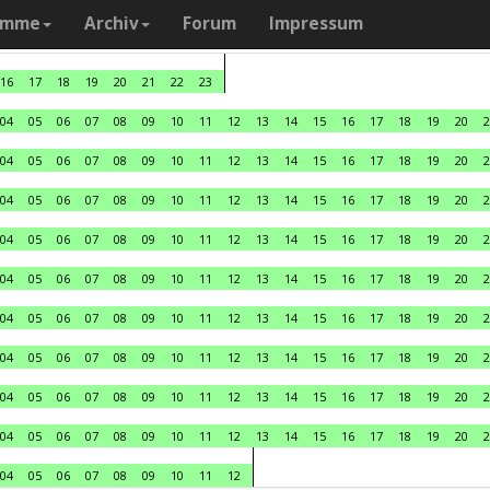
amme
Archiv
Forum
Impressum
16
17
18
19
20
21
22
23
04
05
06
07
08
09
10
11
12
13
14
15
16
17
18
19
20
2
04
05
06
07
08
09
10
11
12
13
14
15
16
17
18
19
20
2
04
05
06
07
08
09
10
11
12
13
14
15
16
17
18
19
20
2
04
05
06
07
08
09
10
11
12
13
14
15
16
17
18
19
20
2
04
05
06
07
08
09
10
11
12
13
14
15
16
17
18
19
20
2
04
05
06
07
08
09
10
11
12
13
14
15
16
17
18
19
20
2
04
05
06
07
08
09
10
11
12
13
14
15
16
17
18
19
20
2
04
05
06
07
08
09
10
11
12
13
14
15
16
17
18
19
20
2
04
05
06
07
08
09
10
11
12
13
14
15
16
17
18
19
20
2
04
05
06
07
08
09
10
11
12