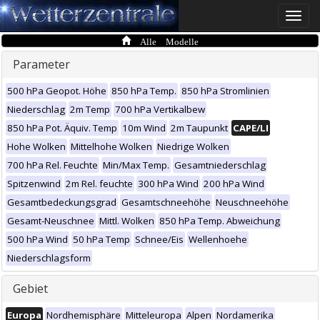
Toggle
naviga
Alle Modelle
Parameter
500 hPa Geopot. Höhe
850 hPa Temp.
850 hPa Stromlinien
Niederschlag
2m Temp
700 hPa Vertikalbew
850 hPa Pot. Äquiv. Temp
10m Wind
2m Taupunkt
CAPE/LI
Hohe Wolken
Mittelhohe Wolken
Niedrige Wolken
700 hPa Rel. Feuchte
Min/Max Temp.
Gesamtniederschlag
Spitzenwind
2m Rel. feuchte
300 hPa Wind
200 hPa Wind
Gesamtbedeckungsgrad
Gesamtschneehöhe
Neuschneehöhe
Gesamt-Neuschnee
Mittl. Wolken
850 hPa Temp. Abweichung
500 hPa Wind
50 hPa Temp
Schnee/Eis
Wellenhoehe
Niederschlagsform
Gebiet
Europa
Nordhemisphäre
Mitteleuropa
Alpen
Nordamerika