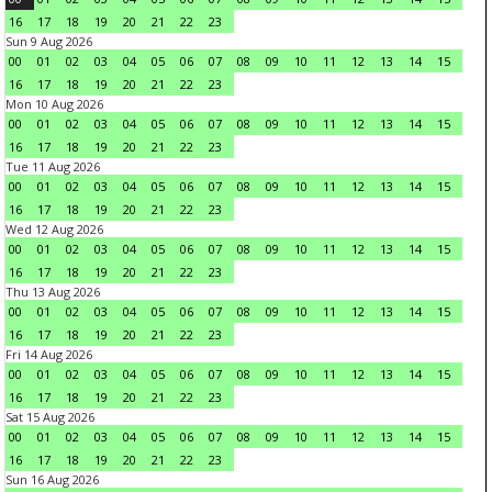
16
17
18
19
20
21
22
23
Sun 9 Aug 2026
00
01
02
03
04
05
06
07
08
09
10
11
12
13
14
15
16
17
18
19
20
21
22
23
Mon 10 Aug 2026
00
01
02
03
04
05
06
07
08
09
10
11
12
13
14
15
16
17
18
19
20
21
22
23
Tue 11 Aug 2026
00
01
02
03
04
05
06
07
08
09
10
11
12
13
14
15
16
17
18
19
20
21
22
23
Wed 12 Aug 2026
00
01
02
03
04
05
06
07
08
09
10
11
12
13
14
15
16
17
18
19
20
21
22
23
Thu 13 Aug 2026
00
01
02
03
04
05
06
07
08
09
10
11
12
13
14
15
16
17
18
19
20
21
22
23
Fri 14 Aug 2026
00
01
02
03
04
05
06
07
08
09
10
11
12
13
14
15
16
17
18
19
20
21
22
23
Sat 15 Aug 2026
00
01
02
03
04
05
06
07
08
09
10
11
12
13
14
15
16
17
18
19
20
21
22
23
Sun 16 Aug 2026