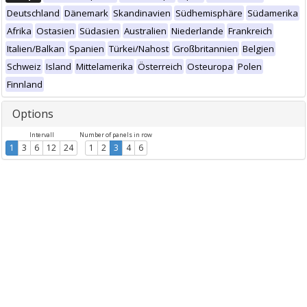
Deutschland
Dänemark
Skandinavien
Südhemisphäre
Südamerika
Afrika
Ostasien
Südasien
Australien
Niederlande
Frankreich
Italien/Balkan
Spanien
Türkei/Nahost
Großbritannien
Belgien
Schweiz
Island
Mittelamerika
Österreich
Osteuropa
Polen
Finnland
Options
Intervall
Number of panels in row
1
3
6
12
24
1
2
3
4
6