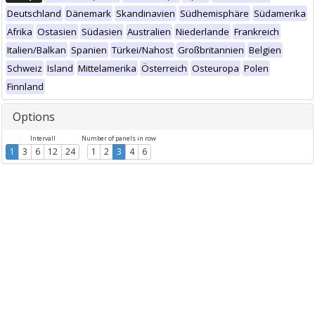
Deutschland
Dänemark
Skandinavien
Südhemisphäre
Südamerika
Afrika
Ostasien
Südasien
Australien
Niederlande
Frankreich
Italien/Balkan
Spanien
Türkei/Nahost
Großbritannien
Belgien
Schweiz
Island
Mittelamerika
Österreich
Osteuropa
Polen
Finnland
Options
Intervall
Number of panels in row
1
3
6
12
24
1
2
3
4
6