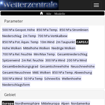
Toggle
naviga
Alle Modelle
Parameter
500 hPa Geopot. Höhe
850 hPa Temp.
850 hPa Stromlinien
Niederschlag
2m Temp
700 hPa Vertikalbew
850 hPa Pot. Äquiv. Temp
10m Wind
2m Taupunkt
CAPE/LI
Hohe Wolken
Mittelhohe Wolken
Niedrige Wolken
700 hPa Rel. Feuchte
Min/Max Temp.
Gesamtniederschlag
Spitzenwind
2m Rel. feuchte
300 hPa Wind
200 hPa Wind
Gesamtbedeckungsgrad
Gesamtschneehöhe
Neuschneehöhe
Gesamt-Neuschnee
Mittl. Wolken
850 hPa Temp. Abweichung
500 hPa Wind
50 hPa Temp
Schnee/Eis
Wellenhoehe
Niederschlagsform
Gebiet
Europa
Nordhemisphäre
Mitteleuropa
Alpen
Nordamerika