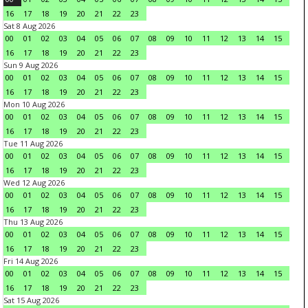
16
17
18
19
20
21
22
23
Sat 8 Aug 2026
00
01
02
03
04
05
06
07
08
09
10
11
12
13
14
15
16
17
18
19
20
21
22
23
Sun 9 Aug 2026
00
01
02
03
04
05
06
07
08
09
10
11
12
13
14
15
16
17
18
19
20
21
22
23
Mon 10 Aug 2026
00
01
02
03
04
05
06
07
08
09
10
11
12
13
14
15
16
17
18
19
20
21
22
23
Tue 11 Aug 2026
00
01
02
03
04
05
06
07
08
09
10
11
12
13
14
15
16
17
18
19
20
21
22
23
Wed 12 Aug 2026
00
01
02
03
04
05
06
07
08
09
10
11
12
13
14
15
16
17
18
19
20
21
22
23
Thu 13 Aug 2026
00
01
02
03
04
05
06
07
08
09
10
11
12
13
14
15
16
17
18
19
20
21
22
23
Fri 14 Aug 2026
00
01
02
03
04
05
06
07
08
09
10
11
12
13
14
15
16
17
18
19
20
21
22
23
Sat 15 Aug 2026