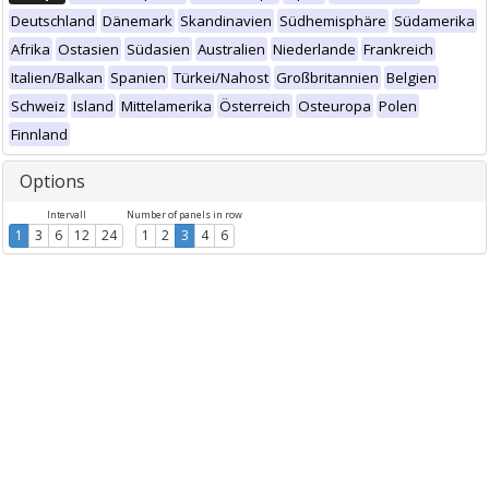
Deutschland
Dänemark
Skandinavien
Südhemisphäre
Südamerika
Afrika
Ostasien
Südasien
Australien
Niederlande
Frankreich
Italien/Balkan
Spanien
Türkei/Nahost
Großbritannien
Belgien
Schweiz
Island
Mittelamerika
Österreich
Osteuropa
Polen
Finnland
Options
Intervall
Number of panels in row
1
3
6
12
24
1
2
3
4
6