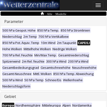
Toggle
naviga
Alle Modelle
Parameter
500 hPa Geopot. Höhe
850 hPa Temp.
850 hPa Stromlinien
Niederschlag
2m Temp
700 hPa Vertikalbew
850 hPa Pot. Äquiv. Temp
10m Wind
2m Taupunkt
CAPE/LI
Hohe Wolken
Mittelhohe Wolken
Niedrige Wolken
700 hPa Rel. Feuchte
Min/Max Temp.
Gesamtniederschlag
Spitzenwind
2m Rel. feuchte
300 hPa Wind
200 hPa Wind
Gesamtbedeckungsgrad
Gesamtschneehöhe
Neuschneehöhe
Gesamt-Neuschnee
Mittl. Wolken
850 hPa Temp. Abweichung
500 hPa Wind
50 hPa Temp
Schnee/Eis
Wellenhoehe
Niederschlagsform
Gebiet
Europa
Nordhemisphäre
Mitteleuropa
Alpen
Nordamerika