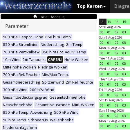
Top Karten
Diagr
Alle Modelle
12
13
14
15
Parameter
Sat 8 Aug 2026
00
01
02
03
500 hPa Geopot. Höhe
850 hPa Temp.
Sun 9 Aug 2026
00
01
02
03
850 hPa Stromlinien
Niederschlag
2m Temp
Mon 10 Aug 2026
700 hPa Vertikalbew
850 hPa Pot. Äquiv. Temp
00
01
02
03
Tue 11 Aug 2026
10m Wind
2m Taupunkt
CAPE/LI
Hohe Wolken
00
01
02
03
Mittelhohe Wolken
Niedrige Wolken
Wed 12 Aug 2026
00
01
02
03
700 hPa Rel. Feuchte
Min/Max Temp.
Thu 13 Aug 2026
Gesamtniederschlag
Spitzenwind
2m Rel. feuchte
00
01
02
03
300 hPa Wind
200 hPa Wind
Fri 14 Aug 2026
00
01
02
03
Gesamtbedeckungsgrad
Gesamtschneehöhe
Sat 15 Aug 2026
Neuschneehöhe
Gesamt-Neuschnee
Mittl. Wolken
00
01
02
03
Sun 16 Aug 2026
850 hPa Temp. Abweichung
500 hPa Wind
00
01
02
03
50 hPa Temp
Schnee/Eis
Wellenhoehe
Mon 17 Aug 2026
00
01
02
03
Niederschlagsform