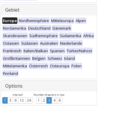
Gebiet
Europa
Nordhemisphäre
Mitteleuropa
Alpen
Nordamerika
Deutschland
Dänemark
Skandinavien
Südhemisphäre
Südamerika
Afrika
Ostasien
Südasien
Australien
Niederlande
Frankreich
Italien/Balkan
Spanien
Türkei/Nahost
Großbritannien
Belgien
Schweiz
Island
Mittelamerika
Österreich
Osteuropa
Polen
Finnland
Options
Intervall
Number of panels in row
1
3
6
12
24
1
2
3
4
6