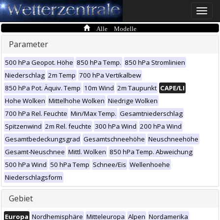
Toggle
naviga
Alle Modelle
Parameter
500 hPa Geopot. Höhe
850 hPa Temp.
850 hPa Stromlinien
Niederschlag
2m Temp
700 hPa Vertikalbew
850 hPa Pot. Äquiv. Temp
10m Wind
2m Taupunkt
CAPE/LI
Hohe Wolken
Mittelhohe Wolken
Niedrige Wolken
700 hPa Rel. Feuchte
Min/Max Temp.
Gesamtniederschlag
Spitzenwind
2m Rel. feuchte
300 hPa Wind
200 hPa Wind
Gesamtbedeckungsgrad
Gesamtschneehöhe
Neuschneehöhe
Gesamt-Neuschnee
Mittl. Wolken
850 hPa Temp. Abweichung
500 hPa Wind
50 hPa Temp
Schnee/Eis
Wellenhoehe
Niederschlagsform
Gebiet
Europa
Nordhemisphäre
Mitteleuropa
Alpen
Nordamerika