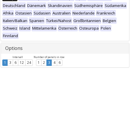
Deutschland
Dänemark
Skandinavien
Südhemisphäre
Südamerika
Afrika
Ostasien
Südasien
Australien
Niederlande
Frankreich
Italien/Balkan
Spanien
Türkei/Nahost
Großbritannien
Belgien
Schweiz
Island
Mittelamerika
Österreich
Osteuropa
Polen
Finnland
Options
Intervall
Number of panels in row
1
3
6
12
24
1
2
3
4
6