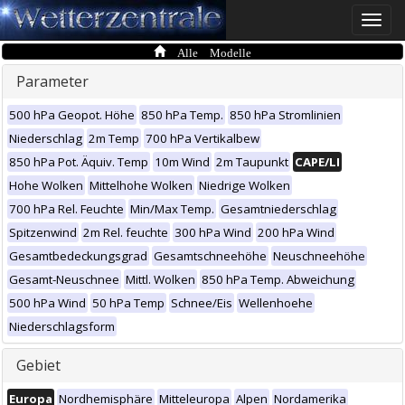
Toggle
naviga
Alle Modelle
Parameter
500 hPa Geopot. Höhe
850 hPa Temp.
850 hPa Stromlinien
Niederschlag
2m Temp
700 hPa Vertikalbew
850 hPa Pot. Äquiv. Temp
10m Wind
2m Taupunkt
CAPE/LI
Hohe Wolken
Mittelhohe Wolken
Niedrige Wolken
700 hPa Rel. Feuchte
Min/Max Temp.
Gesamtniederschlag
Spitzenwind
2m Rel. feuchte
300 hPa Wind
200 hPa Wind
Gesamtbedeckungsgrad
Gesamtschneehöhe
Neuschneehöhe
Gesamt-Neuschnee
Mittl. Wolken
850 hPa Temp. Abweichung
500 hPa Wind
50 hPa Temp
Schnee/Eis
Wellenhoehe
Niederschlagsform
Gebiet
Europa
Nordhemisphäre
Mitteleuropa
Alpen
Nordamerika