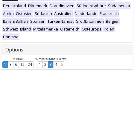
Deutschland
Dänemark
Skandinavien
Südhemisphäre
Südamerika
Afrika
Ostasien
Südasien
Australien
Niederlande
Frankreich
Italien/Balkan
Spanien
Türkei/Nahost
Großbritannien
Belgien
Schweiz
Island
Mittelamerika
Österreich
Osteuropa
Polen
Finnland
Options
Intervall
Number of panels in row
1
3
6
12
24
1
2
3
4
6