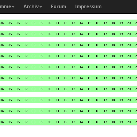
amme
Archiv
Forum
Impressum
04
05
06
07
08
09
10
11
12
13
14
15
16
17
18
19
20
2
04
05
06
07
08
09
10
11
12
13
14
15
16
17
18
19
20
2
04
05
06
07
08
09
10
11
12
13
14
15
16
17
18
19
20
2
04
05
06
07
08
09
10
11
12
13
14
15
16
17
18
19
20
2
04
05
06
07
08
09
10
11
12
13
14
15
16
17
18
19
20
2
04
05
06
07
08
09
10
11
12
13
14
15
16
17
18
19
20
2
04
05
06
07
08
09
10
11
12
13
14
15
16
17
18
19
20
2
04
05
06
07
08
09
10
11
12
13
14
15
16
17
18
19
20
2
04
05
06
07
08
09
10
11
12
13
14
15
16
17
18
19
20
2
04
05
06
07
08
09
10
11
12
13
14
15
16
17
18
19
20
2