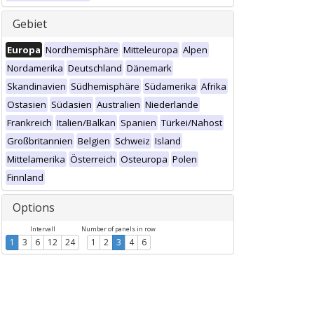
Gebiet
Europa
Nordhemisphäre
Mitteleuropa
Alpen
Nordamerika
Deutschland
Dänemark
Skandinavien
Südhemisphäre
Südamerika
Afrika
Ostasien
Südasien
Australien
Niederlande
Frankreich
Italien/Balkan
Spanien
Türkei/Nahost
Großbritannien
Belgien
Schweiz
Island
Mittelamerika
Österreich
Osteuropa
Polen
Finnland
Options
Intervall
Number of panels in row
1
3
6
12
24
1
2
3
4
6