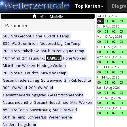
Top Karten
Diagr
Alle Modelle
Sat 8 Aug 2026
00
01
02
03
Parameter
Sun 9 Aug 2026
00
01
02
03
500 hPa Geopot. Höhe
850 hPa Temp.
Mon 10 Aug 2026
00
01
02
03
850 hPa Stromlinien
Niederschlag
2m Temp
Tue 11 Aug 2026
700 hPa Vertikalbew
850 hPa Pot. Äquiv. Temp
00
01
02
03
Wed 12 Aug 2026
10m Wind
2m Taupunkt
CAPE/LI
Hohe Wolken
00
01
02
03
Mittelhohe Wolken
Niedrige Wolken
Thu 13 Aug 2026
00
01
02
03
700 hPa Rel. Feuchte
Min/Max Temp.
Fri 14 Aug 2026
Gesamtniederschlag
Spitzenwind
2m Rel. feuchte
00
01
02
03
300 hPa Wind
200 hPa Wind
Sat 15 Aug 2026
00
01
02
03
Gesamtbedeckungsgrad
Gesamtschneehöhe
Sun 16 Aug 2026
Neuschneehöhe
Gesamt-Neuschnee
Mittl. Wolken
00
01
02
03
Mon 17 Aug 2026
850 hPa Temp. Abweichung
500 hPa Wind
00
01
02
03
50 hPa Temp
Schnee/Eis
Wellenhoehe
Niederschlagsform