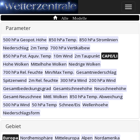
Toggle
naviga
Alle Modelle
Parameter
500 hPa Geopot. Höhe
850 hPa Temp.
850 hPa Stromlinien
Niederschlag
2m Temp
700 hPa Vertikalbew
850 hPa Pot. Äquiv. Temp
10m Wind
2m Taupunkt
CAPE/LI
Hohe Wolken
Mittelhohe Wolken
Niedrige Wolken
700 hPa Rel. Feuchte
Min/Max Temp.
Gesamtniederschlag
Spitzenwind
2m Rel. feuchte
300 hPa Wind
200 hPa Wind
Gesamtbedeckungsgrad
Gesamtschneehöhe
Neuschneehöhe
Gesamt-Neuschnee
Mittl. Wolken
850 hPa Temp. Abweichung
500 hPa Wind
50 hPa Temp
Schnee/Eis
Wellenhoehe
Niederschlagsform
Gebiet
Europa
Nordhemisphäre
Mitteleuropa
Alpen
Nordamerika