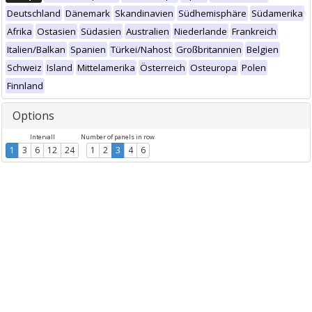
Deutschland
Dänemark
Skandinavien
Südhemisphäre
Südamerika
Afrika
Ostasien
Südasien
Australien
Niederlande
Frankreich
Italien/Balkan
Spanien
Türkei/Nahost
Großbritannien
Belgien
Schweiz
Island
Mittelamerika
Österreich
Osteuropa
Polen
Finnland
Options
Intervall
Number of panels in row
1
3
6
12
24
1
2
3
4
6