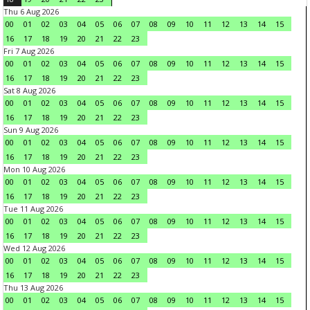
Thu 6 Aug 2026
00
01
02
03
04
05
06
07
08
09
10
11
12
13
14
15
16
17
18
19
20
21
22
23
Fri 7 Aug 2026
00
01
02
03
04
05
06
07
08
09
10
11
12
13
14
15
16
17
18
19
20
21
22
23
Sat 8 Aug 2026
00
01
02
03
04
05
06
07
08
09
10
11
12
13
14
15
16
17
18
19
20
21
22
23
Sun 9 Aug 2026
00
01
02
03
04
05
06
07
08
09
10
11
12
13
14
15
16
17
18
19
20
21
22
23
Mon 10 Aug 2026
00
01
02
03
04
05
06
07
08
09
10
11
12
13
14
15
16
17
18
19
20
21
22
23
Tue 11 Aug 2026
00
01
02
03
04
05
06
07
08
09
10
11
12
13
14
15
16
17
18
19
20
21
22
23
Wed 12 Aug 2026
00
01
02
03
04
05
06
07
08
09
10
11
12
13
14
15
16
17
18
19
20
21
22
23
Thu 13 Aug 2026
00
01
02
03
04
05
06
07
08
09
10
11
12
13
14
15