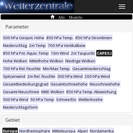
Toggle
naviga
Alle Modelle
Parameter
500 hPa Geopot. Höhe
850 hPa Temp.
850 hPa Stromlinien
Niederschlag
2m Temp
700 hPa Vertikalbew
850 hPa Pot. Äquiv. Temp
10m Wind
2m Taupunkt
CAPE/LI
Hohe Wolken
Mittelhohe Wolken
Niedrige Wolken
700 hPa Rel. Feuchte
Min/Max Temp.
Gesamtniederschlag
Spitzenwind
2m Rel. feuchte
300 hPa Wind
200 hPa Wind
Gesamtbedeckungsgrad
Gesamtschneehöhe
Neuschneehöhe
Gesamt-Neuschnee
Mittl. Wolken
850 hPa Temp. Abweichung
500 hPa Wind
50 hPa Temp
Schnee/Eis
Wellenhoehe
Niederschlagsform
Gebiet
Europa
Nordhemisphäre
Mitteleuropa
Alpen
Nordamerika