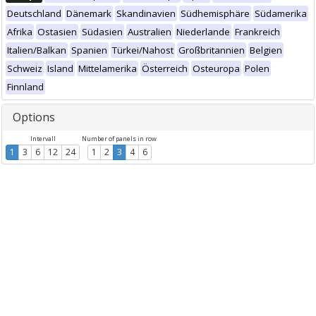
Deutschland
Dänemark
Skandinavien
Südhemisphäre
Südamerika
Afrika
Ostasien
Südasien
Australien
Niederlande
Frankreich
Italien/Balkan
Spanien
Türkei/Nahost
Großbritannien
Belgien
Schweiz
Island
Mittelamerika
Österreich
Osteuropa
Polen
Finnland
Options
Intervall
Number of panels in row
1
3
6
12
24
1
2
3
4
6