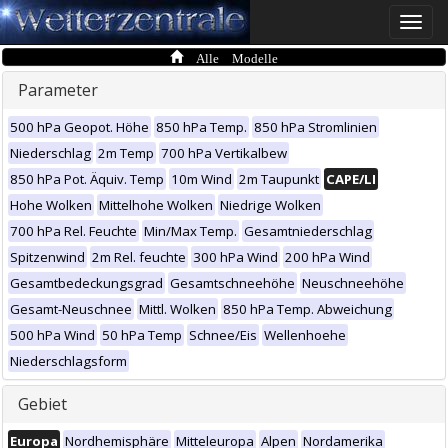
Toggle
naviga
Alle Modelle
Parameter
500 hPa Geopot. Höhe
850 hPa Temp.
850 hPa Stromlinien
Niederschlag
2m Temp
700 hPa Vertikalbew
850 hPa Pot. Äquiv. Temp
10m Wind
2m Taupunkt
CAPE/LI
Hohe Wolken
Mittelhohe Wolken
Niedrige Wolken
700 hPa Rel. Feuchte
Min/Max Temp.
Gesamtniederschlag
Spitzenwind
2m Rel. feuchte
300 hPa Wind
200 hPa Wind
Gesamtbedeckungsgrad
Gesamtschneehöhe
Neuschneehöhe
Gesamt-Neuschnee
Mittl. Wolken
850 hPa Temp. Abweichung
500 hPa Wind
50 hPa Temp
Schnee/Eis
Wellenhoehe
Niederschlagsform
Gebiet
Europa
Nordhemisphäre
Mitteleuropa
Alpen
Nordamerika