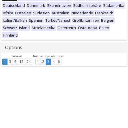
Deutschland
Dänemark
Skandinavien
Südhemisphäre
Südamerika
Afrika
Ostasien
Südasien
Australien
Niederlande
Frankreich
Italien/Balkan
Spanien
Türkei/Nahost
Großbritannien
Belgien
Schweiz
Island
Mittelamerika
Österreich
Osteuropa
Polen
Finnland
Options
Intervall
Number of panels in row
1
3
6
12
24
1
2
3
4
6