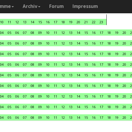
amme
Archiv
Forum
Impressum
10
11
12
13
14
15
16
17
18
19
20
21
22
23
04
05
06
07
08
09
10
11
12
13
14
15
16
17
18
19
20
2
04
05
06
07
08
09
10
11
12
13
14
15
16
17
18
19
20
2
04
05
06
07
08
09
10
11
12
13
14
15
16
17
18
19
20
2
04
05
06
07
08
09
10
11
12
13
14
15
16
17
18
19
20
2
04
05
06
07
08
09
10
11
12
13
14
15
16
17
18
19
20
2
04
05
06
07
08
09
10
11
12
13
14
15
16
17
18
19
20
2
04
05
06
07
08
09
10
11
12
13
14
15
16
17
18
19
20
2
04
05
06
07
08
09
10
11
12
13
14
15
16
17
18
19
20
2
04
05
06
07
08
09
10
11
12
13
14
15
16
17
18
19
20
2