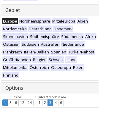
Gebiet
Europa
Nordhemisphäre
Mitteleuropa
Alpen
Nordamerika
Deutschland
Dänemark
Skandinavien
Südhemisphäre
Südamerika
Afrika
Ostasien
Südasien
Australien
Niederlande
Frankreich
Italien/Balkan
Spanien
Türkei/Nahost
Großbritannien
Belgien
Schweiz
Island
Mittelamerika
Österreich
Osteuropa
Polen
Finnland
Options
Intervall
Number of panels in row
1
3
6
12
24
1
2
3
4
6