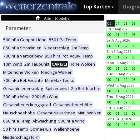
Top Karten
Diagr
Alle Modelle
06
07
08
09
Parameter
Fri 7 Aug 2026
00
01
02
03
500 hPa Geopot. Höhe
850 hPa Temp.
Sat 8 Aug 2026
00
01
02
03
850 hPa Stromlinien
Niederschlag
2m Temp
Sun 9 Aug 2026
700 hPa Vertikalbew
850 hPa Pot. Äquiv. Temp
00
01
02
03
Mon 10 Aug 2026
10m Wind
2m Taupunkt
CAPE/LI
Hohe Wolken
00
01
02
03
Mittelhohe Wolken
Niedrige Wolken
Tue 11 Aug 2026
00
01
02
03
700 hPa Rel. Feuchte
Min/Max Temp.
Wed 12 Aug 2026
Gesamtniederschlag
Spitzenwind
2m Rel. feuchte
00
01
02
03
300 hPa Wind
200 hPa Wind
Thu 13 Aug 2026
00
01
02
03
Gesamtbedeckungsgrad
Gesamtschneehöhe
Fri 14 Aug 2026
Neuschneehöhe
Gesamt-Neuschnee
Mittl. Wolken
00
01
02
03
Sat 15 Aug 2026
850 hPa Temp. Abweichung
500 hPa Wind
00
01
02
03
50 hPa Temp
Schnee/Eis
Wellenhoehe
Niederschlagsform