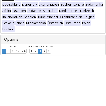
Deutschland
Dänemark
Skandinavien
Südhemisphäre
Südamerika
Afrika
Ostasien
Südasien
Australien
Niederlande
Frankreich
Italien/Balkan
Spanien
Türkei/Nahost
Großbritannien
Belgien
Schweiz
Island
Mittelamerika
Österreich
Osteuropa
Polen
Finnland
Options
Intervall
Number of panels in row
1
3
6
12
24
1
2
3
4
6