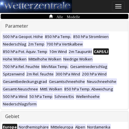
Toggle
naviga
Alle Modelle
Parameter
500 hPa Geopot. Höhe
850 hPa Temp.
850 hPa Stromlinien
Niederschlag
2m Temp
700 hPa Vertikalbew
850 hPa Pot. Äquiv. Temp
10m Wind
2m Taupunkt
CAPE/LI
Hohe Wolken
Mittelhohe Wolken
Niedrige Wolken
700 hPa Rel. Feuchte
Min/Max Temp.
Gesamtniederschlag
Spitzenwind
2m Rel. feuchte
300 hPa Wind
200 hPa Wind
Gesamtbedeckungsgrad
Gesamtschneehöhe
Neuschneehöhe
Gesamt-Neuschnee
Mittl. Wolken
850 hPa Temp. Abweichung
500 hPa Wind
50 hPa Temp
Schnee/Eis
Wellenhoehe
Niederschlagsform
Gebiet
Europa
Nordhemisphäre
Mitteleuropa
Alpen
Nordamerika