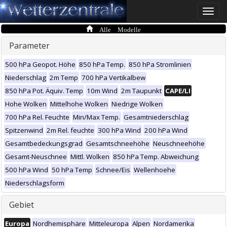
Toggle
naviga
Alle Modelle
Parameter
500 hPa Geopot. Höhe
850 hPa Temp.
850 hPa Stromlinien
Niederschlag
2m Temp
700 hPa Vertikalbew
850 hPa Pot. Äquiv. Temp
10m Wind
2m Taupunkt
CAPE/LI
Hohe Wolken
Mittelhohe Wolken
Niedrige Wolken
700 hPa Rel. Feuchte
Min/Max Temp.
Gesamtniederschlag
Spitzenwind
2m Rel. feuchte
300 hPa Wind
200 hPa Wind
Gesamtbedeckungsgrad
Gesamtschneehöhe
Neuschneehöhe
Gesamt-Neuschnee
Mittl. Wolken
850 hPa Temp. Abweichung
500 hPa Wind
50 hPa Temp
Schnee/Eis
Wellenhoehe
Niederschlagsform
Gebiet
Europa
Nordhemisphäre
Mitteleuropa
Alpen
Nordamerika