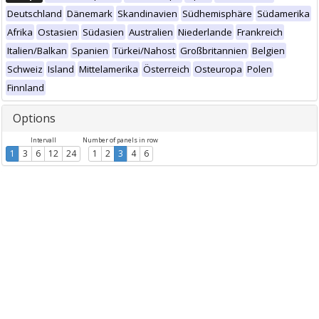
Deutschland
Dänemark
Skandinavien
Südhemisphäre
Südamerika
Afrika
Ostasien
Südasien
Australien
Niederlande
Frankreich
Italien/Balkan
Spanien
Türkei/Nahost
Großbritannien
Belgien
Schweiz
Island
Mittelamerika
Österreich
Osteuropa
Polen
Finnland
Options
Intervall
Number of panels in row
1
3
6
12
24
1
2
3
4
6