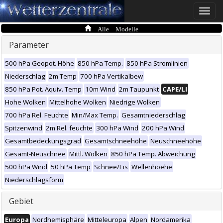
Toggle
naviga
Alle Modelle
Parameter
500 hPa Geopot. Höhe
850 hPa Temp.
850 hPa Stromlinien
Niederschlag
2m Temp
700 hPa Vertikalbew
850 hPa Pot. Äquiv. Temp
10m Wind
2m Taupunkt
CAPE/LI
Hohe Wolken
Mittelhohe Wolken
Niedrige Wolken
700 hPa Rel. Feuchte
Min/Max Temp.
Gesamtniederschlag
Spitzenwind
2m Rel. feuchte
300 hPa Wind
200 hPa Wind
Gesamtbedeckungsgrad
Gesamtschneehöhe
Neuschneehöhe
Gesamt-Neuschnee
Mittl. Wolken
850 hPa Temp. Abweichung
500 hPa Wind
50 hPa Temp
Schnee/Eis
Wellenhoehe
Niederschlagsform
Gebiet
Europa
Nordhemisphäre
Mitteleuropa
Alpen
Nordamerika