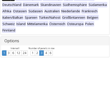
Deutschland
Dänemark
Skandinavien
Südhemisphäre
Südamerika
Afrika
Ostasien
Südasien
Australien
Niederlande
Frankreich
Italien/Balkan
Spanien
Türkei/Nahost
Großbritannien
Belgien
Schweiz
Island
Mittelamerika
Österreich
Osteuropa
Polen
Finnland
Options
Intervall
Number of panels in row
1
3
6
12
24
1
2
3
4
6