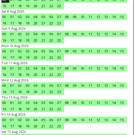
16
17
18
19
20
21
22
23
Sat 8 Aug 2026
00
01
02
03
04
05
06
07
08
09
10
11
12
13
14
15
16
17
18
19
20
21
22
23
Sun 9 Aug 2026
00
01
02
03
04
05
06
07
08
09
10
11
12
13
14
15
16
17
18
19
20
21
22
23
Mon 10 Aug 2026
00
01
02
03
04
05
06
07
08
09
10
11
12
13
14
15
16
17
18
19
20
21
22
23
Tue 11 Aug 2026
00
01
02
03
04
05
06
07
08
09
10
11
12
13
14
15
16
17
18
19
20
21
22
23
Wed 12 Aug 2026
00
01
02
03
04
05
06
07
08
09
10
11
12
13
14
15
16
17
18
19
20
21
22
23
Thu 13 Aug 2026
00
01
02
03
04
05
06
07
08
09
10
11
12
13
14
15
16
17
18
19
20
21
22
23
Fri 14 Aug 2026
00
01
02
03
04
05
06
07
08
09
10
11
12
13
14
15
16
17
18
19
20
21
22
23
Sat 15 Aug 2026