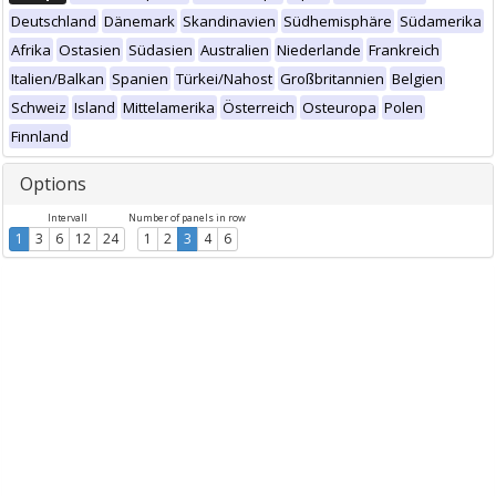
Deutschland
Dänemark
Skandinavien
Südhemisphäre
Südamerika
Afrika
Ostasien
Südasien
Australien
Niederlande
Frankreich
Italien/Balkan
Spanien
Türkei/Nahost
Großbritannien
Belgien
Schweiz
Island
Mittelamerika
Österreich
Osteuropa
Polen
Finnland
Options
Intervall
Number of panels in row
1
3
6
12
24
1
2
3
4
6