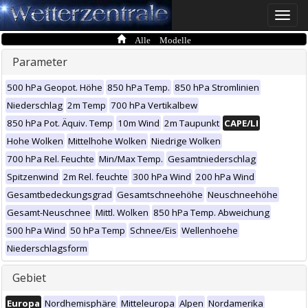
Toggle
naviga
Alle Modelle
Parameter
500 hPa Geopot. Höhe
850 hPa Temp.
850 hPa Stromlinien
Niederschlag
2m Temp
700 hPa Vertikalbew
850 hPa Pot. Äquiv. Temp
10m Wind
2m Taupunkt
CAPE/LI
Hohe Wolken
Mittelhohe Wolken
Niedrige Wolken
700 hPa Rel. Feuchte
Min/Max Temp.
Gesamtniederschlag
Spitzenwind
2m Rel. feuchte
300 hPa Wind
200 hPa Wind
Gesamtbedeckungsgrad
Gesamtschneehöhe
Neuschneehöhe
Gesamt-Neuschnee
Mittl. Wolken
850 hPa Temp. Abweichung
500 hPa Wind
50 hPa Temp
Schnee/Eis
Wellenhoehe
Niederschlagsform
Gebiet
Europa
Nordhemisphäre
Mitteleuropa
Alpen
Nordamerika