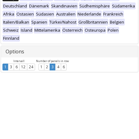
Deutschland
Dänemark
Skandinavien
Südhemisphäre
Südamerika
Afrika
Ostasien
Südasien
Australien
Niederlande
Frankreich
Italien/Balkan
Spanien
Türkei/Nahost
Großbritannien
Belgien
Schweiz
Island
Mittelamerika
Österreich
Osteuropa
Polen
Finnland
Options
Intervall
Number of panels in row
1
3
6
12
24
1
2
3
4
6